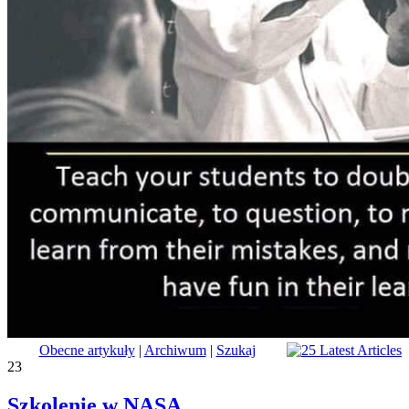
Obecne artykuły
|
Archiwum
|
Szukaj
23
Szkolenie w NASA