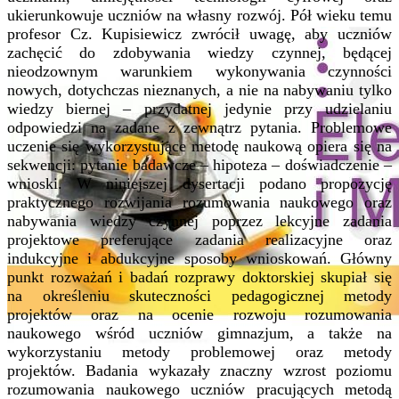
ukierunkowuje uczniów na własny rozwój. Pół wieku temu
profesor Cz. Kupisiewicz zwrócił uwagę, aby uczniów
zachęcić do zdobywania wiedzy czynnej, będącej
nieodzownym warunkiem wykonywania czynności
nowych, dotychczas nieznanych, a nie na nabywaniu tylko
wiedzy biernej – przydatnej jedynie przy udzielaniu
odpowiedzi na zadane z zewnątrz pytania. Problemowe
uczenie się wykorzystujące metodę naukową opiera się na
sekwencji: pytanie badawcze – hipoteza – doświadczenie –
wnioski. W niniejszej dysertacji podano propozycję
praktycznego rozwijania rozumowania naukowego oraz
nabywania wiedzy czynnej poprzez lekcyjne zadania
projektowe preferujące zadania realizacyjne oraz
indukcyjne i abdukcyjne sposoby wnioskowań. Główny
punkt rozważań i badań rozprawy doktorskiej skupiał się
na określeniu skuteczności pedagogicznej metody
projektów oraz na ocenie rozwoju rozumowania
naukowego wśród uczniów gimnazjum, a także na
wykorzystaniu metody problemowej oraz metody
projektów. Badania wykazały znaczny wzrost poziomu
rozumowania naukowego uczniów pracujących metodą