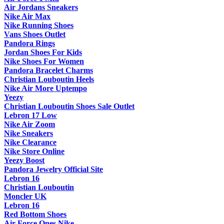
Air Jordans Sneakers
Nike Air Max
Nike Running Shoes
Vans Shoes Outlet
Pandora Rings
Jordan Shoes For Kids
Nike Shoes For Women
Pandora Bracelet Charms
Christian Louboutin Heels
Nike Air More Uptempo
Yeezy
Christian Louboutin Shoes Sale Outlet
Lebron 17 Low
Nike Air Zoom
Nike Sneakers
Nike Clearance
Nike Store Online
Yeezy Boost
Pandora Jewelry Official Site
Lebron 16
Christian Louboutin
Moncler UK
Lebron 16
Red Bottom Shoes
Air Force Ones Nike