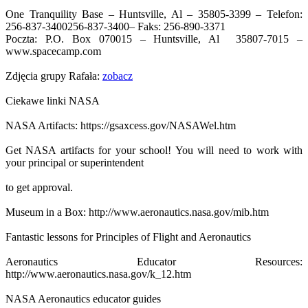
One Tranquility Base – Huntsville, Al – 35805-3399 – Telefon:
256-837-3400
256-837-3400
– Faks: 256-890-3371
Poczta: P.O. Box 070015 – Huntsville, Al 35807-7015 –
www.spacecamp.com
Zdjęcia grupy Rafała:
zobacz
Ciekawe linki NASA
NASA Artifacts: https://gsaxcess.gov/NASAWel.htm
Get NASA artifacts for your school! You will need to work with
your principal or superintendent
to get approval.
Museum in a Box: http://www.aeronautics.nasa.gov/mib.htm
Fantastic lessons for Principles of Flight and Aeronautics
Aeronautics Educator Resources:
http://www.aeronautics.nasa.gov/k_12.htm
NASA Aeronautics educator guides