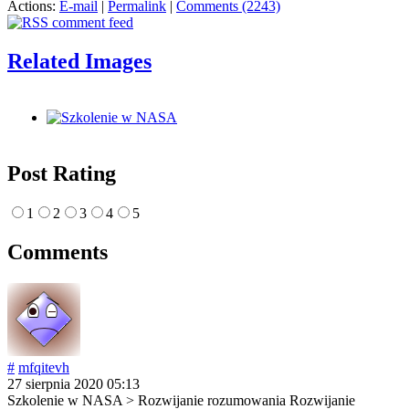
Actions:
E-mail
|
Permalink
|
Comments (2243)
Related Images
Post Rating
1
2
3
4
5
Comments
#
mfqitevh
27 sierpnia 2020 05:13
Szkolenie w NASA > Rozwijanie rozumowania Rozwijanie