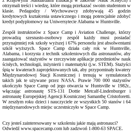
z Krajowymi Standardami Edukacji w zakresie Nauk Ścisłych) i
otrzymali treści i wiedzę, które mogą przekazać swoim studentom w
klasie. Pedagodzy / Wychowawcy zdobywają 45 godzin
kredytowych kształcenia ustawicznego i mogą potencjalnie zdobyć
kredyt podyplomowy na Uniwersytecie Alabama w Huntsville.
Zespół instruktorów z Space Camp i Aviation Challenge, którzy
prowadzą szesnasto-osobowy zespół każdy musi posiadać
przynajmniej rok szkoły wyższej i 67% personelu jest absolwentami
szkół wyższych. Space Camp działa cały rok w Huntsville,
Alabama, i korzysta z technik szkoleniowych dla astronautów, aby
zaangażować stażystów w rzeczywiste aplikacje przedmiotów nauk
ścisłych, technologii, inżynierii i matematyki (j.w. STEM). Stażyści
śpią w kwaterach zaprojektowanych tak, aby przypominały kwatery
Międzynarodowej Stacji Kosmicznej i trenują w symulatorach
takich jak te używane przez NASA. Prawie 700 000 stażystów
ukończyło Space Camp od jego otwarcia w Huntsville w 1982r.,
włączając astronautę STS-131 Dottie Metcalf-Lindenburger i
astronautę Europejskiej Agencji Kosmicznej Samanthę Cristoforetti.
W zeszłym roku dzieci i nauczyciele ze wszystkich 50 stanów i 64
międzynarodowych miejsc uczestniczyło w Space Camp.
Czy jesteś zainteresowany w szkoleniu jakie mają astronauci?
Odwiedź www.spacecamp.com lub zadzwoń 1-800-63 SPACE.