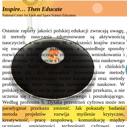
Inspire… Then Educate
National Center for Earth and Space Science Education
Ostatnie raporty jakości polskiej edukacji zwracają uwagę,
iż metody nauczania zdominowane są aktywnością
nauczycieli, a nie uczniów. W większości krajów zwraca
się uwagę na treści kształcenia, a zaniedbuje sposoby
rozwijania wśród uczniów rozumowania, wnioskowania i
dowodzenia. W raporcie z badań rozumowania naukowego
studentów fizyki uczelni amerykańskich i chińskich
postuluje się, aby prowadzić zrównoważone metody
nauczania wykorzystujące treści kształcenia oraz metody
problemowe, które rozwijają rozumowanie naukowe. W
polskiej edukacji od lat panuje paradygmat przekazu, a nie
uczenia się i nauczania problemowego i poszukującego.
Według profesora S. Dylaka przestrzeń cyfrowa może ten
paradygmat przekazu zmienić. Jak pokazały badania
metoda projektów rozwija myślenie krytyczne,
kreatywność, pracę zespołową, komunikację między
uczniami, umiejętności technologii cyfrowej oraz