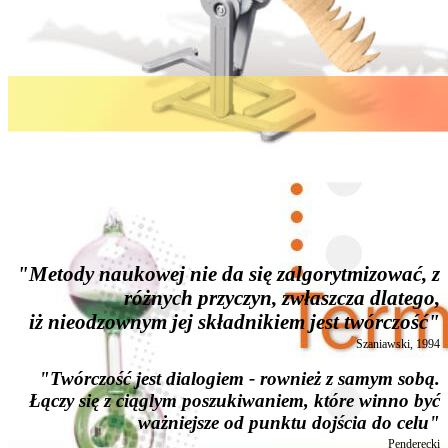
"Metody naukowej nie da się zalgorytmizować, z
różnych przyczyn, zwłaszcza dlatego,
iż nieodzownym jej składnikiem jest twórczość"
Szaniawski, 1994
"Twórczość jest dialogiem - rownież z samym sobą.
Łączy się z ciąglym poszukiwaniem, które winno być
ważniejsze od punktu dojścia do celu"
Penderecki