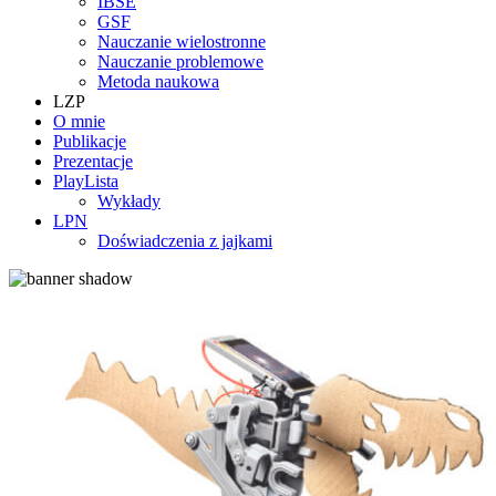
IBSE
GSF
Nauczanie wielostronne
Nauczanie problemowe
Metoda naukowa
LZP
O mnie
Publikacje
Prezentacje
PlayLista
Wykłady
LPN
Doświadczenia z jajkami