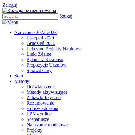
Zaloguj
Szukaj
Nauczanie 2022-2023
Listopad 2020
Grudzień 2020
Lekcyjne Projekty Naukowe
Linki Zdalne
Pytania z Kosmosu
Propozycje Uczniów
Sprawdziany
Start
Metody
Doświadczenia
Metody aktywizujące
Zabawki fizyczne
Rozumowanie
e-doświadczenia
LPN - online
Scenariusze
Nauczanie modelowe
Projekty