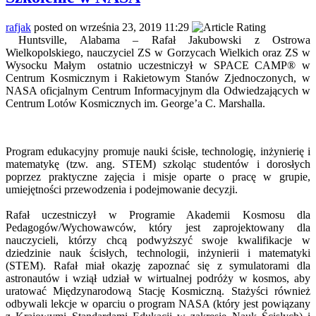
rafjak
posted on września 23, 2019 11:29
Huntsville, Alabama – Rafał Jakubowski z Ostrowa
Wielkopolskiego, nauczyciel ZS w Gorzycach Wielkich oraz ZS w
Wysocku Małym ostatnio uczestniczył w SPACE CAMP® w
Centrum Kosmicznym i Rakietowym Stanów Zjednoczonych, w
NASA oficjalnym Centrum Informacyjnym dla Odwiedzających w
Centrum Lotów Kosmicznych im. George’a C. Marshalla.
Program edukacyjny promuje nauki ścisłe, technologię, inżynierię i
matematykę (tzw. ang. STEM) szkoląc studentów i dorosłych
poprzez praktyczne zajęcia i misje oparte o pracę w grupie,
umiejętności przewodzenia i podejmowanie decyzji.
Rafał uczestniczył w Programie Akademii Kosmosu dla
Pedagogów/Wychowawców, który jest zaprojektowany dla
nauczycieli, którzy chcą podwyższyć swoje kwalifikacje w
dziedzinie nauk ścisłych, technologii, inżynierii i matematyki
(STEM). Rafał miał okazję zapoznać się z symulatorami dla
astronautów i wziął udział w wirtualnej podróży w kosmos, aby
uratować Międzynarodową Stację Kosmiczną. Stażyści również
odbywali lekcje w oparciu o program NASA (który jest powiązany