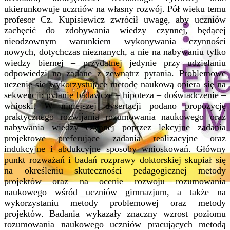
ukierunkowuje uczniów na własny rozwój. Pół wieku temu
profesor Cz. Kupisiewicz zwrócił uwagę, aby uczniów
zachęcić do zdobywania wiedzy czynnej, będącej
nieodzownym warunkiem wykonywania czynności
nowych, dotychczas nieznanych, a nie na nabywaniu tylko
wiedzy biernej – przydatnej jedynie przy udzielaniu
odpowiedzi na zadane z zewnątrz pytania. Problemowe
uczenie się wykorzystujące metodę naukową opiera się na
sekwencji: pytanie badawcze – hipoteza – doświadczenie –
wnioski. W niniejszej dysertacji podano propozycję
praktycznego rozwijania rozumowania naukowego oraz
nabywania wiedzy czynnej poprzez lekcyjne zadania
projektowe preferujące zadania realizacyjne oraz
indukcyjne i abdukcyjne sposoby wnioskowań. Główny
punkt rozważań i badań rozprawy doktorskiej skupiał się
na określeniu skuteczności pedagogicznej metody
projektów oraz na ocenie rozwoju rozumowania
naukowego wśród uczniów gimnazjum, a także na
wykorzystaniu metody problemowej oraz metody
projektów. Badania wykazały znaczny wzrost poziomu
rozumowania naukowego uczniów pracujących metodą