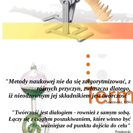
"Metody naukowej nie da się zalgorytmizować, z
różnych przyczyn, zwłaszcza dlatego,
iż nieodzownym jej składnikiem jest twórczość"
Szaniawski, 1994
"Twórczość jest dialogiem - rownież z samym sobą.
Łączy się z ciąglym poszukiwaniem, które winno być
ważniejsze od punktu dojścia do celu"
Penderecki