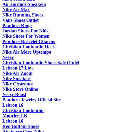
Air Jordans Sneakers
Nike Air Max
Nike Running Shoes
Vans Shoes Outlet
Pandora Rings
Jordan Shoes For Kids
Nike Shoes For Women
Pandora Bracelet Charms
Christian Louboutin Heels
Nike Air More Uptempo
Yeezy
Christian Louboutin Shoes Sale Outlet
Lebron 17 Low
Nike Air Zoom
Nike Sneakers
Nike Clearance
Nike Store Online
Yeezy Boost
Pandora Jewelry Official Site
Lebron 16
Christian Louboutin
Moncler UK
Lebron 16
Red Bottom Shoes
Air Force Ones Nike