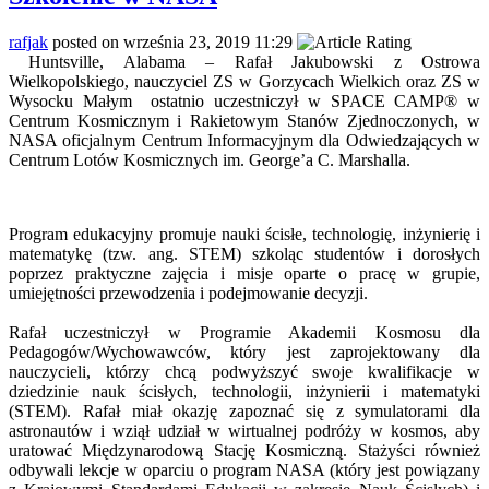
rafjak
posted on września 23, 2019 11:29
Huntsville, Alabama – Rafał Jakubowski z Ostrowa
Wielkopolskiego, nauczyciel ZS w Gorzycach Wielkich oraz ZS w
Wysocku Małym ostatnio uczestniczył w SPACE CAMP® w
Centrum Kosmicznym i Rakietowym Stanów Zjednoczonych, w
NASA oficjalnym Centrum Informacyjnym dla Odwiedzających w
Centrum Lotów Kosmicznych im. George’a C. Marshalla.
Program edukacyjny promuje nauki ścisłe, technologię, inżynierię i
matematykę (tzw. ang. STEM) szkoląc studentów i dorosłych
poprzez praktyczne zajęcia i misje oparte o pracę w grupie,
umiejętności przewodzenia i podejmowanie decyzji.
Rafał uczestniczył w Programie Akademii Kosmosu dla
Pedagogów/Wychowawców, który jest zaprojektowany dla
nauczycieli, którzy chcą podwyższyć swoje kwalifikacje w
dziedzinie nauk ścisłych, technologii, inżynierii i matematyki
(STEM). Rafał miał okazję zapoznać się z symulatorami dla
astronautów i wziął udział w wirtualnej podróży w kosmos, aby
uratować Międzynarodową Stację Kosmiczną. Stażyści również
odbywali lekcje w oparciu o program NASA (który jest powiązany