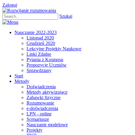
Zaloguj
Szukaj
Nauczanie 2022-2023
Listopad 2020
Grudzień 2020
Lekcyjne Projekty Naukowe
Linki Zdalne
Pytania z Kosmosu
Propozycje Uczniów
Sprawdziany
Start
Metody
Doświadczenia
Metody aktywizujące
Zabawki fizyczne
Rozumowanie
e-doświadczenia
LPN - online
Scenariusze
Nauczanie modelowe
Projekty