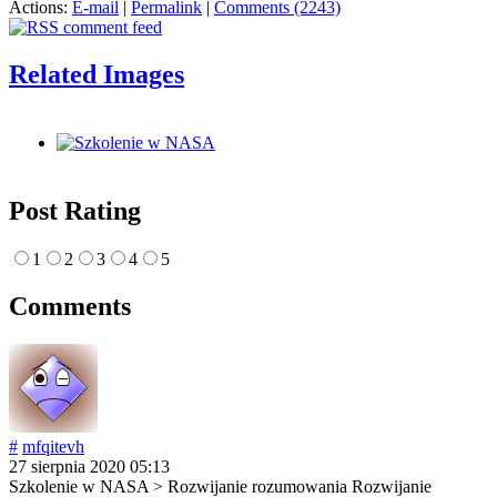
Actions:
E-mail
|
Permalink
|
Comments (2243)
Related Images
Post Rating
1
2
3
4
5
Comments
#
mfqitevh
27 sierpnia 2020 05:13
Szkolenie w NASA > Rozwijanie rozumowania Rozwijanie