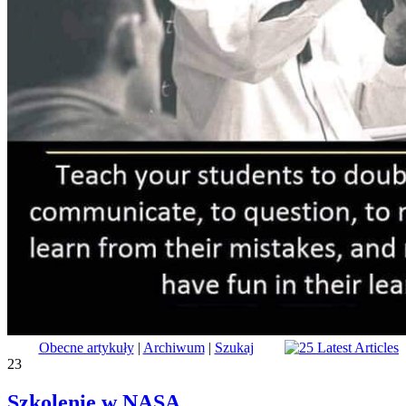
Obecne artykuły
|
Archiwum
|
Szukaj
23
Szkolenie w NASA