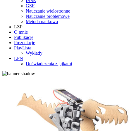
IBSE
GSF
Nauczanie wielostronne
Nauczanie problemowe
Metoda naukowa
LZP
O mnie
Publikacje
Prezentacje
PlayLista
Wykłady
LPN
Doświadczenia z jajkami