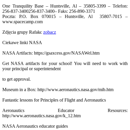
One Tranquility Base – Huntsville, Al – 35805-3399 – Telefon:
256-837-3400
256-837-3400
– Faks: 256-890-3371
Poczta: P.O. Box 070015 – Huntsville, Al 35807-7015 –
www.spacecamp.com
Zdjęcia grupy Rafała:
zobacz
Ciekawe linki NASA
NASA Artifacts: https://gsaxcess.gov/NASAWel.htm
Get NASA artifacts for your school! You will need to work with
your principal or superintendent
to get approval.
Museum in a Box: http://www.aeronautics.nasa.gov/mib.htm
Fantastic lessons for Principles of Flight and Aeronautics
Aeronautics Educator Resources:
http://www.aeronautics.nasa.gov/k_12.htm
NASA Aeronautics educator guides