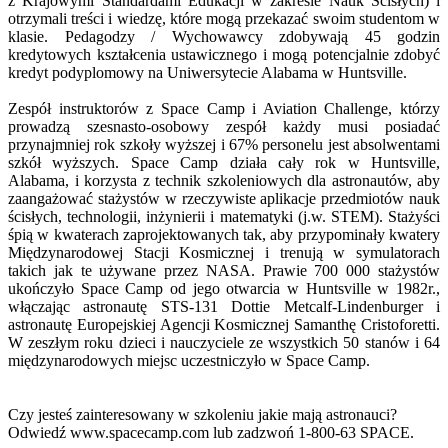
z Krajowymi Standardami Edukacji w zakresie Nauk Ścisłych) i
otrzymali treści i wiedzę, które mogą przekazać swoim studentom w
klasie. Pedagodzy / Wychowawcy zdobywają 45 godzin
kredytowych kształcenia ustawicznego i mogą potencjalnie zdobyć
kredyt podyplomowy na Uniwersytecie Alabama w Huntsville.
Zespół instruktorów z Space Camp i Aviation Challenge, którzy
prowadzą szesnasto-osobowy zespół każdy musi posiadać
przynajmniej rok szkoły wyższej i 67% personelu jest absolwentami
szkół wyższych. Space Camp działa cały rok w Huntsville,
Alabama, i korzysta z technik szkoleniowych dla astronautów, aby
zaangażować stażystów w rzeczywiste aplikacje przedmiotów nauk
ścisłych, technologii, inżynierii i matematyki (j.w. STEM). Stażyści
śpią w kwaterach zaprojektowanych tak, aby przypominały kwatery
Międzynarodowej Stacji Kosmicznej i trenują w symulatorach
takich jak te używane przez NASA. Prawie 700 000 stażystów
ukończyło Space Camp od jego otwarcia w Huntsville w 1982r.,
włączając astronautę STS-131 Dottie Metcalf-Lindenburger i
astronautę Europejskiej Agencji Kosmicznej Samanthę Cristoforetti.
W zeszłym roku dzieci i nauczyciele ze wszystkich 50 stanów i 64
międzynarodowych miejsc uczestniczyło w Space Camp.
Czy jesteś zainteresowany w szkoleniu jakie mają astronauci?
Odwiedź www.spacecamp.com lub zadzwoń 1-800-63 SPACE.