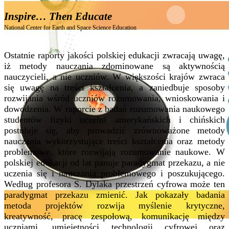
Inspire… Then Educate
National Center for Earth and Space Science Education
Ostatnie raporty jakości polskiej edukacji zwracają uwagę,
iż metody nauczania zdominowane są aktywnością
nauczycieli, a nie uczniów. W większości krajów zwraca
się uwagę na treści kształcenia, a zaniedbuje sposoby
rozwijania wśród uczniów rozumowania, wnioskowania i
dowodzenia. W raporcie z badań rozumowania naukowego
studentów fizyki uczelni amerykańskich i chińskich
postuluje się, aby prowadzić zrównoważone metody
nauczania wykorzystujące treści kształcenia oraz metody
problemowe, które rozwijają rozumowanie naukowe. W
polskiej edukacji od lat panuje paradygmat przekazu, a nie
uczenia się i nauczania problemowego i poszukującego.
Według profesora S. Dylaka przestrzeń cyfrowa może ten
paradygmat przekazu zmienić. Jak pokazały badania
metoda projektów rozwija myślenie krytyczne,
kreatywność, pracę zespołową, komunikację między
uczniami, umiejętności technologii cyfrowej oraz