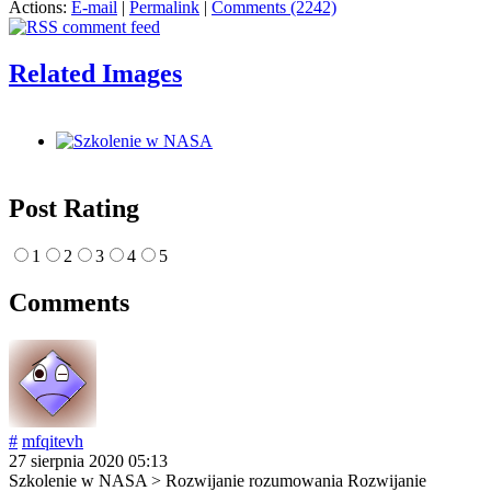
Actions:
E-mail
|
Permalink
|
Comments (2242)
Related Images
Post Rating
1
2
3
4
5
Comments
#
mfqitevh
27 sierpnia 2020 05:13
Szkolenie w NASA > Rozwijanie rozumowania Rozwijanie