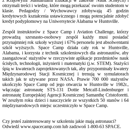
z Krajowymi Standardami Edukacji w zakresie Nauk Ścisłych) i
otrzymali treści i wiedzę, które mogą przekazać swoim studentom w
klasie. Pedagodzy / Wychowawcy zdobywają 45 godzin
kredytowych kształcenia ustawicznego i mogą potencjalnie zdobyć
kredyt podyplomowy na Uniwersytecie Alabama w Huntsville.
Zespół instruktorów z Space Camp i Aviation Challenge, którzy
prowadzą szesnasto-osobowy zespół każdy musi posiadać
przynajmniej rok szkoły wyższej i 67% personelu jest absolwentami
szkół wyższych. Space Camp działa cały rok w Huntsville,
Alabama, i korzysta z technik szkoleniowych dla astronautów, aby
zaangażować stażystów w rzeczywiste aplikacje przedmiotów nauk
ścisłych, technologii, inżynierii i matematyki (j.w. STEM). Stażyści
śpią w kwaterach zaprojektowanych tak, aby przypominały kwatery
Międzynarodowej Stacji Kosmicznej i trenują w symulatorach
takich jak te używane przez NASA. Prawie 700 000 stażystów
ukończyło Space Camp od jego otwarcia w Huntsville w 1982r.,
włączając astronautę STS-131 Dottie Metcalf-Lindenburger i
astronautę Europejskiej Agencji Kosmicznej Samanthę Cristoforetti.
W zeszłym roku dzieci i nauczyciele ze wszystkich 50 stanów i 64
międzynarodowych miejsc uczestniczyło w Space Camp.
Czy jesteś zainteresowany w szkoleniu jakie mają astronauci?
Odwiedź www.spacecamp.com lub zadzwoń 1-800-63 SPACE.