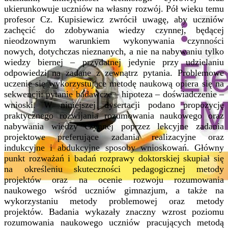
ukierunkowuje uczniów na własny rozwój. Pół wieku temu
profesor Cz. Kupisiewicz zwrócił uwagę, aby uczniów
zachęcić do zdobywania wiedzy czynnej, będącej
nieodzownym warunkiem wykonywania czynności
nowych, dotychczas nieznanych, a nie na nabywaniu tylko
wiedzy biernej – przydatnej jedynie przy udzielaniu
odpowiedzi na zadane z zewnątrz pytania. Problemowe
uczenie się wykorzystujące metodę naukową opiera się na
sekwencji: pytanie badawcze – hipoteza – doświadczenie –
wnioski. W niniejszej dysertacji podano propozycję
praktycznego rozwijania rozumowania naukowego oraz
nabywania wiedzy czynnej poprzez lekcyjne zadania
projektowe preferujące zadania realizacyjne oraz
indukcyjne i abdukcyjne sposoby wnioskowań. Główny
punkt rozważań i badań rozprawy doktorskiej skupiał się
na określeniu skuteczności pedagogicznej metody
projektów oraz na ocenie rozwoju rozumowania
naukowego wśród uczniów gimnazjum, a także na
wykorzystaniu metody problemowej oraz metody
projektów. Badania wykazały znaczny wzrost poziomu
rozumowania naukowego uczniów pracujących metodą