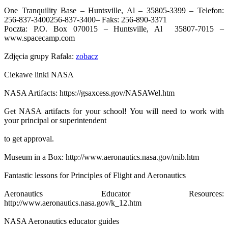
One Tranquility Base – Huntsville, Al – 35805-3399 – Telefon:
256-837-3400
256-837-3400
– Faks: 256-890-3371
Poczta: P.O. Box 070015 – Huntsville, Al 35807-7015 –
www.spacecamp.com
Zdjęcia grupy Rafała:
zobacz
Ciekawe linki NASA
NASA Artifacts: https://gsaxcess.gov/NASAWel.htm
Get NASA artifacts for your school! You will need to work with
your principal or superintendent
to get approval.
Museum in a Box: http://www.aeronautics.nasa.gov/mib.htm
Fantastic lessons for Principles of Flight and Aeronautics
Aeronautics Educator Resources:
http://www.aeronautics.nasa.gov/k_12.htm
NASA Aeronautics educator guides