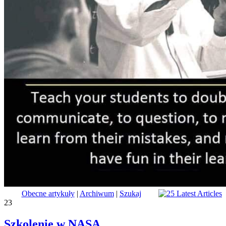
Obecne artykuły
|
Archiwum
|
Szukaj
23
Szkolenie w NASA