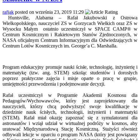
rafjak
posted on września 23, 2019 11:29
Huntsville, Alabama – Rafał Jakubowski z Ostrowa
Wielkopolskiego, nauczyciel ZS w Gorzycach Wielkich oraz ZS w
Wysocku Małym ostatnio uczestniczył w SPACE CAMP® w
Centrum Kosmicznym i Rakietowym Stanów Zjednoczonych, w
NASA oficjalnym Centrum Informacyjnym dla Odwiedzających w
Centrum Lotów Kosmicznych im. George’a C. Marshalla.
Program edukacyjny promuje nauki ścisłe, technologię, inżynierię i
matematykę (tzw. ang. STEM) szkoląc studentów i dorosłych
poprzez praktyczne zajęcia i misje oparte o pracę w grupie,
umiejętności przewodzenia i podejmowanie decyzji.
Rafał uczestniczył w Programie Akademii Kosmosu dla
Pedagogów/Wychowawców, który jest zaprojektowany dla
nauczycieli, którzy chcą podwyższyć swoje kwalifikacje w
dziedzinie nauk ścisłych, technologii, inżynierii i matematyki
(STEM). Rafał miał okazję zapoznać się z symulatorami dla
astronautów i wziął udział w wirtualnej podróży w kosmos, aby
uratować Międzynarodową Stację Kosmiczną. Stażyści również
odbywali lekcje w oparciu o program NASA (który jest powiązany