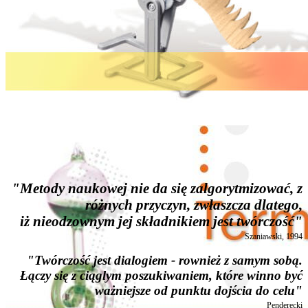
"Metody naukowej nie da się zalgorytmizować, z
różnych przyczyn, zwłaszcza dlatego,
iż nieodzownym jej składnikiem jest twórczość"
Szaniawski, 1994
"Twórczość jest dialogiem - rownież z samym sobą.
Łączy się z ciąglym poszukiwaniem, które winno być
ważniejsze od punktu dojścia do celu"
Penderecki