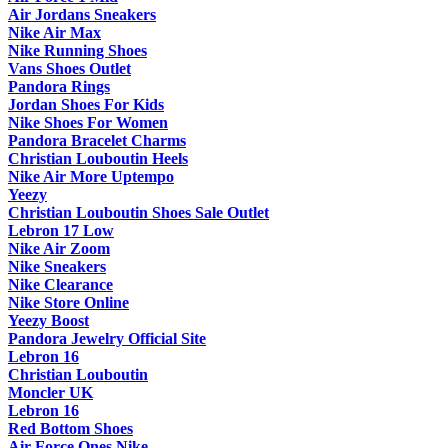
Air Jordans Sneakers
Nike Air Max
Nike Running Shoes
Vans Shoes Outlet
Pandora Rings
Jordan Shoes For Kids
Nike Shoes For Women
Pandora Bracelet Charms
Christian Louboutin Heels
Nike Air More Uptempo
Yeezy
Christian Louboutin Shoes Sale Outlet
Lebron 17 Low
Nike Air Zoom
Nike Sneakers
Nike Clearance
Nike Store Online
Yeezy Boost
Pandora Jewelry Official Site
Lebron 16
Christian Louboutin
Moncler UK
Lebron 16
Red Bottom Shoes
Air Force Ones Nike