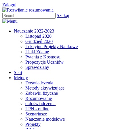
Zaloguj
Szukaj
Nauczanie 2022-2023
Listopad 2020
Grudzień 2020
Lekcyjne Projekty Naukowe
Linki Zdalne
Pytania z Kosmosu
Propozycje Uczniów
Sprawdziany
Start
Metody
Doświadczenia
Metody aktywizujące
Zabawki fizyczne
Rozumowanie
e-doświadczenia
LPN - online
Scenariusze
Nauczanie modelowe
Projekty