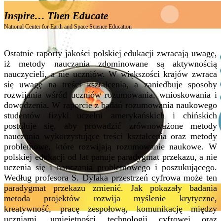
Inspire… Then Educate
National Center for Earth and Space Science Education
Ostatnie raporty jakości polskiej edukacji zwracają uwagę,
iż metody nauczania zdominowane są aktywnością
nauczycieli, a nie uczniów. W większości krajów zwraca
się uwagę na treści kształcenia, a zaniedbuje sposoby
rozwijania wśród uczniów rozumowania, wnioskowania i
dowodzenia. W raporcie z badań rozumowania naukowego
studentów fizyki uczelni amerykańskich i chińskich
postuluje się, aby prowadzić zrównoważone metody
nauczania wykorzystujące treści kształcenia oraz metody
problemowe, które rozwijają rozumowanie naukowe. W
polskiej edukacji od lat panuje paradygmat przekazu, a nie
uczenia się i nauczania problemowego i poszukującego.
Według profesora S. Dylaka przestrzeń cyfrowa może ten
paradygmat przekazu zmienić. Jak pokazały badania
metoda projektów rozwija myślenie krytyczne,
kreatywność, pracę zespołową, komunikację między
uczniami, umiejętności technologii cyfrowej oraz