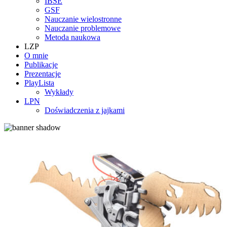
IBSE
GSF
Nauczanie wielostronne
Nauczanie problemowe
Metoda naukowa
LZP
O mnie
Publikacje
Prezentacje
PlayLista
Wykłady
LPN
Doświadczenia z jajkami