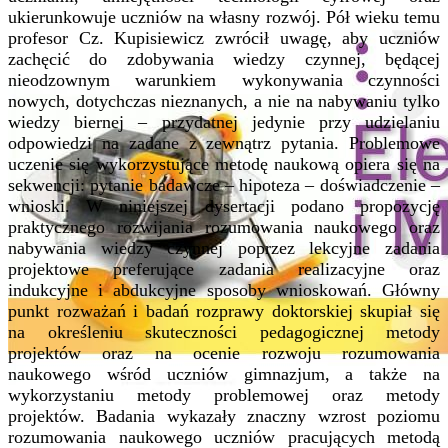
ukierunkowuje uczniów na własny rozwój. Pół wieku temu
profesor Cz. Kupisiewicz zwrócił uwagę, aby uczniów
zachęcić do zdobywania wiedzy czynnej, będącej
nieodzownym warunkiem wykonywania czynności
nowych, dotychczas nieznanych, a nie na nabywaniu tylko
wiedzy biernej – przydatnej jedynie przy udzielaniu
odpowiedzi na zadane z zewnątrz pytania. Problemowe
uczenie się wykorzystujące metodę naukową opiera się na
sekwencji: pytanie badawcze – hipoteza – doświadczenie –
wnioski. W niniejszej dysertacji podano propozycję
praktycznego rozwijania rozumowania naukowego oraz
nabywania wiedzy czynnej poprzez lekcyjne zadania
projektowe preferujące zadania realizacyjne oraz
indukcyjne i abdukcyjne sposoby wnioskowań. Główny
punkt rozważań i badań rozprawy doktorskiej skupiał się
na określeniu skuteczności pedagogicznej metody
projektów oraz na ocenie rozwoju rozumowania
naukowego wśród uczniów gimnazjum, a także na
wykorzystaniu metody problemowej oraz metody
projektów. Badania wykazały znaczny wzrost poziomu
rozumowania naukowego uczniów pracujących metodą