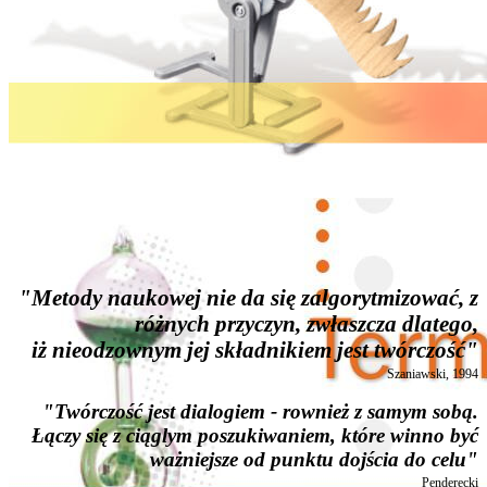
"Metody naukowej nie da się zalgorytmizować, z
różnych przyczyn, zwłaszcza dlatego,
iż nieodzownym jej składnikiem jest twórczość"
Szaniawski, 1994
"Twórczość jest dialogiem - rownież z samym sobą.
Łączy się z ciąglym poszukiwaniem, które winno być
ważniejsze od punktu dojścia do celu"
Penderecki