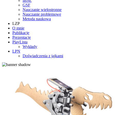
IBSE
GSF
Nauczanie wielostronne
Nauczanie problemowe
Metoda naukowa
LZP
O mnie
Publikacje
Prezentacje
PlayLista
Wykłady
LPN
Doświadczenia z jajkami