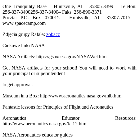
One Tranquility Base – Huntsville, Al – 35805-3399 – Telefon:
256-837-3400
256-837-3400
– Faks: 256-890-3371
Poczta: P.O. Box 070015 – Huntsville, Al 35807-7015 –
www.spacecamp.com
Zdjęcia grupy Rafała:
zobacz
Ciekawe linki NASA
NASA Artifacts: https://gsaxcess.gov/NASAWel.htm
Get NASA artifacts for your school! You will need to work with
your principal or superintendent
to get approval.
Museum in a Box: http://www.aeronautics.nasa.gov/mib.htm
Fantastic lessons for Principles of Flight and Aeronautics
Aeronautics Educator Resources:
http://www.aeronautics.nasa.gov/k_12.htm
NASA Aeronautics educator guides