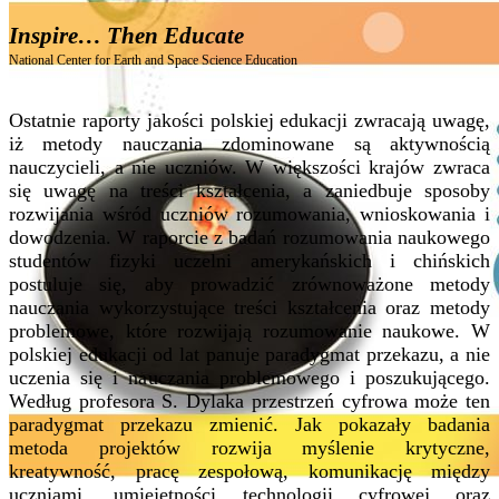
Inspire… Then Educate
National Center for Earth and Space Science Education
Ostatnie raporty jakości polskiej edukacji zwracają uwagę,
iż metody nauczania zdominowane są aktywnością
nauczycieli, a nie uczniów. W większości krajów zwraca
się uwagę na treści kształcenia, a zaniedbuje sposoby
rozwijania wśród uczniów rozumowania, wnioskowania i
dowodzenia. W raporcie z badań rozumowania naukowego
studentów fizyki uczelni amerykańskich i chińskich
postuluje się, aby prowadzić zrównoważone metody
nauczania wykorzystujące treści kształcenia oraz metody
problemowe, które rozwijają rozumowanie naukowe. W
polskiej edukacji od lat panuje paradygmat przekazu, a nie
uczenia się i nauczania problemowego i poszukującego.
Według profesora S. Dylaka przestrzeń cyfrowa może ten
paradygmat przekazu zmienić. Jak pokazały badania
metoda projektów rozwija myślenie krytyczne,
kreatywność, pracę zespołową, komunikację między
uczniami, umiejętności technologii cyfrowej oraz