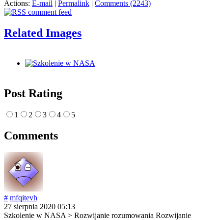
Actions:
E-mail
|
Permalink
|
Comments (2243)
Related Images
Post Rating
1
2
3
4
5
Comments
#
mfqitevh
27 sierpnia 2020 05:13
Szkolenie w NASA > Rozwijanie rozumowania Rozwijanie