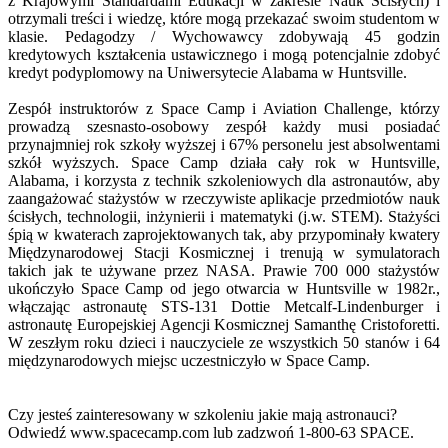
z Krajowymi Standardami Edukacji w zakresie Nauk Ścisłych) i
otrzymali treści i wiedzę, które mogą przekazać swoim studentom w
klasie. Pedagodzy / Wychowawcy zdobywają 45 godzin
kredytowych kształcenia ustawicznego i mogą potencjalnie zdobyć
kredyt podyplomowy na Uniwersytecie Alabama w Huntsville.
Zespół instruktorów z Space Camp i Aviation Challenge, którzy
prowadzą szesnasto-osobowy zespół każdy musi posiadać
przynajmniej rok szkoły wyższej i 67% personelu jest absolwentami
szkół wyższych. Space Camp działa cały rok w Huntsville,
Alabama, i korzysta z technik szkoleniowych dla astronautów, aby
zaangażować stażystów w rzeczywiste aplikacje przedmiotów nauk
ścisłych, technologii, inżynierii i matematyki (j.w. STEM). Stażyści
śpią w kwaterach zaprojektowanych tak, aby przypominały kwatery
Międzynarodowej Stacji Kosmicznej i trenują w symulatorach
takich jak te używane przez NASA. Prawie 700 000 stażystów
ukończyło Space Camp od jego otwarcia w Huntsville w 1982r.,
włączając astronautę STS-131 Dottie Metcalf-Lindenburger i
astronautę Europejskiej Agencji Kosmicznej Samanthę Cristoforetti.
W zeszłym roku dzieci i nauczyciele ze wszystkich 50 stanów i 64
międzynarodowych miejsc uczestniczyło w Space Camp.
Czy jesteś zainteresowany w szkoleniu jakie mają astronauci?
Odwiedź www.spacecamp.com lub zadzwoń 1-800-63 SPACE.