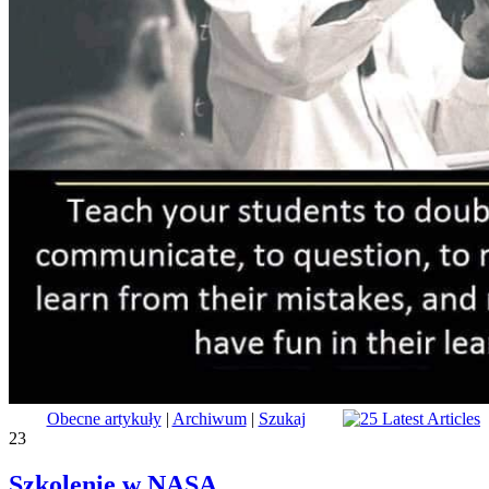
Obecne artykuły
|
Archiwum
|
Szukaj
23
Szkolenie w NASA