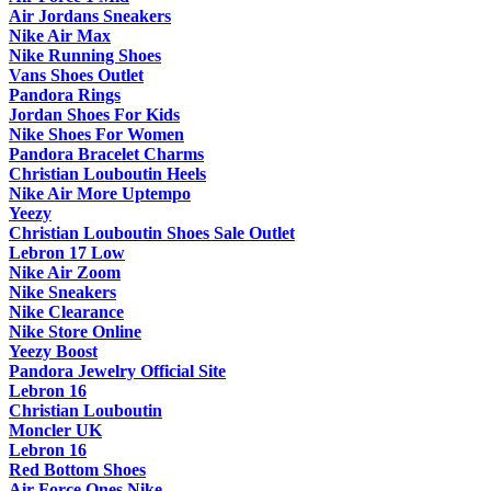
Air Jordans Sneakers
Nike Air Max
Nike Running Shoes
Vans Shoes Outlet
Pandora Rings
Jordan Shoes For Kids
Nike Shoes For Women
Pandora Bracelet Charms
Christian Louboutin Heels
Nike Air More Uptempo
Yeezy
Christian Louboutin Shoes Sale Outlet
Lebron 17 Low
Nike Air Zoom
Nike Sneakers
Nike Clearance
Nike Store Online
Yeezy Boost
Pandora Jewelry Official Site
Lebron 16
Christian Louboutin
Moncler UK
Lebron 16
Red Bottom Shoes
Air Force Ones Nike