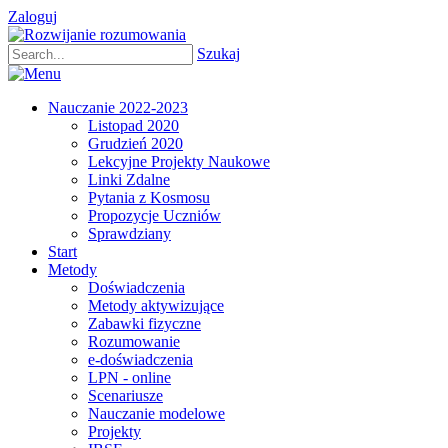
Zaloguj
Szukaj
Nauczanie 2022-2023
Listopad 2020
Grudzień 2020
Lekcyjne Projekty Naukowe
Linki Zdalne
Pytania z Kosmosu
Propozycje Uczniów
Sprawdziany
Start
Metody
Doświadczenia
Metody aktywizujące
Zabawki fizyczne
Rozumowanie
e-doświadczenia
LPN - online
Scenariusze
Nauczanie modelowe
Projekty