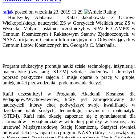
rafjak
posted on września 23, 2019 11:29
Huntsville, Alabama – Rafał Jakubowski z Ostrowa
Wielkopolskiego, nauczyciel ZS w Gorzycach Wielkich oraz ZS w
Wysocku Małym ostatnio uczestniczył w SPACE CAMP® w
Centrum Kosmicznym i Rakietowym Stanów Zjednoczonych, w
NASA oficjalnym Centrum Informacyjnym dla Odwiedzających w
Centrum Lotów Kosmicznych im. George’a C. Marshalla.
Program edukacyjny promuje nauki ścisłe, technologię, inżynierię i
matematykę (tzw. ang. STEM) szkoląc studentów i dorosłych
poprzez praktyczne zajęcia i misje oparte o pracę w grupie,
umiejętności przewodzenia i podejmowanie decyzji.
Rafał uczestniczył w Programie Akademii Kosmosu dla
Pedagogów/Wychowawców, który jest zaprojektowany dla
nauczycieli, którzy chcą podwyższyć swoje kwalifikacje w
dziedzinie nauk ścisłych, technologii, inżynierii i matematyki
(STEM). Rafał miał okazję zapoznać się z symulatorami dla
astronautów i wziął udział w wirtualnej podróży w kosmos, aby
uratować Międzynarodową Stację Kosmiczną. Stażyści również
odbywali lekcje w oparciu o program NASA (który jest powiązany