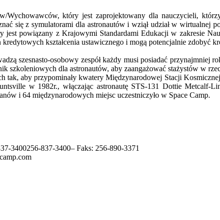
/Wychowawców, który jest zaprojektowany dla nauczycieli, którzy 
poznać się z symulatorami dla astronautów i wziął udział w wirtualn
 jest powiązany z Krajowymi Standardami Edukacji w zakresie Nauk 
kredytowych kształcenia ustawicznego i mogą potencjalnie zdobyć k
wadzą szesnasto-osobowy zespół każdy musi posiadać przynajmniej ro
nik szkoleniowych dla astronautów, aby zaangażować stażystów w rzeczy
ch tak, aby przypominały kwatery Międzynarodowej Stacji Kosmicznej 
sville w 1982r., włączając astronautę STS-131 Dottie Metcalf-Lin
0 stanów i 64 międzynarodowych miejsc uczestniczyło w Space Camp.
837-3400
256-837-3400
– Faks: 256-890-3371
cecamp.com