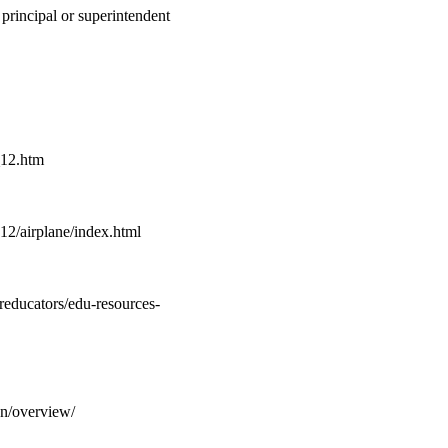
principal or superintendent
_12.htm
2/airplane/index.html
reducators/edu-resources-
ign/overview/