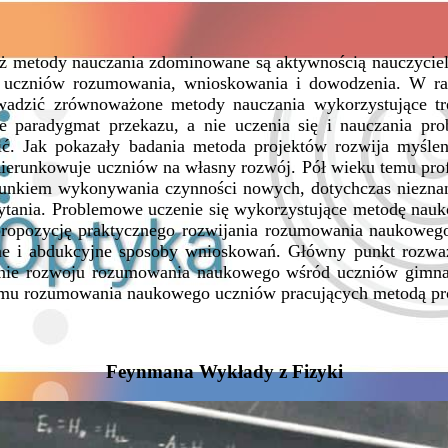
, iż metody nauczania zdominowane są aktywnością nauczycie
ród uczniów rozumowania, wnioskowania i dowodzenia. W 
owadzić zrównoważone metody nauczania wykorzystujące tre
e paradygmat przekazu, a nie uczenia się i nauczania pr
ć. Jak pokazały badania metoda projektów rozwija myślen
ukierunkowuje uczniów na własny rozwój. Pół wieku temu pro
nkiem wykonywania czynności nowych, dotychczas nieznanyc
pytania. Problemowe uczenie się wykorzystujące metodę nauko
 propozycję praktycznego rozwijania rozumowania naukoweg
yjne i abdukcyjne sposoby wnioskowań. Główny punkt rozważa
cenie rozwoju rozumowania naukowego wśród uczniów gimna
omu rozumowania naukowego uczniów pracujących metodą pr
Feynmana Wykłady z Fizyki