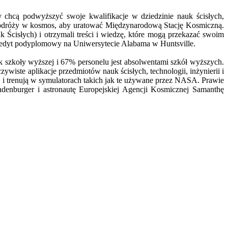
chcą podwyższyć swoje kwalifikacje w dziedzinie nauk ścisłych,
ej podróży w kosmos, aby uratować Międzynarodową Stację Kosmiczną.
Ścisłych) i otrzymali treści i wiedzę, które mogą przekazać swoim
redyt podyplomowy na Uniwersytecie Alabama w Huntsville.
k szkoły wyższej i 67% personelu jest absolwentami szkół wyższych.
wiste aplikacje przedmiotów nauk ścisłych, technologii, inżynierii i
i trenują w symulatorach takich jak te używane przez NASA. Prawie
denburger i astronautę Europejskiej Agencji Kosmicznej Samanthę