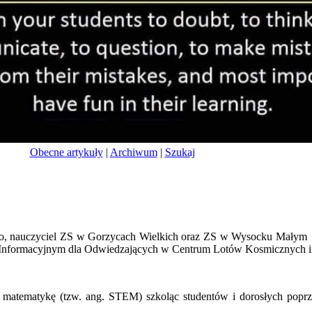
Obecne artykuły
|
Archiwum
|
Szukaj
iego, nauczyciel ZS w Gorzycach Wielkich oraz ZS w Wysocku Mał
nformacyjnym dla Odwiedzających w Centrum Lotów Kosmicznych im
i matematykę (tzw. ang. STEM) szkoląc studentów i dorosłych poprze