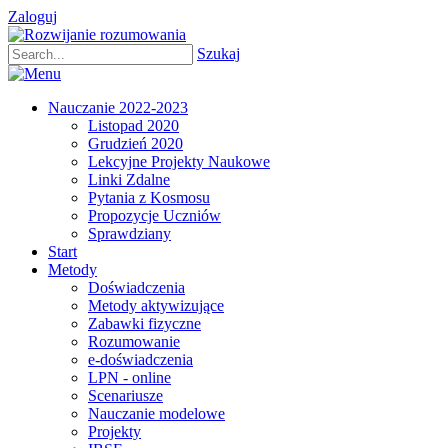
Zaloguj
Szukaj
Nauczanie 2022-2023
Listopad 2020
Grudzień 2020
Lekcyjne Projekty Naukowe
Linki Zdalne
Pytania z Kosmosu
Propozycje Uczniów
Sprawdziany
Start
Metody
Doświadczenia
Metody aktywizujące
Zabawki fizyczne
Rozumowanie
e-doświadczenia
LPN - online
Scenariusze
Nauczanie modelowe
Projekty