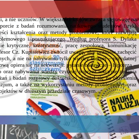
li, a nie uczniów. W większości krajów zwraca się uwagę na
raporcie z badań rozumowania naukowego studentów fizyki
ści kształcenia oraz metody problemowe, które rozwijają
oblemowego i poszukującego. Według profesora S. Dylaka
ie krytyczne, kreatywność, pracę zespołową, komunikację
fesor Cz. Kupisiewicz zwrócił uwagę, aby uczniów zachęcić
h, a nie na nabywaniu tylko wiedzy biernej – przydatnej
wą opiera się na sekwencji: pytanie badawcze – hipoteza –
o oraz nabywania wiedzy czynnej poprzez lekcyjne zadania
ń i badań rozprawy doktorskiej skupiał się na określeniu
zjum, a także na wykorzystaniu metody problemowej oraz
ojektów w dłuższym przedziale czasowym.