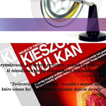
rytmizować, z różnych przyczyn, zwłaszcza dlatego,
iż nieodzownym jej składnikiem jest twórczość"
Szaniawski, 1994
"Twórczość jest dialogiem - rownież z samym sobą.
 które winno być ważniejsze od punktu dojścia do celu"
Penderecki