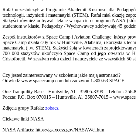
Rafał uczestniczył w Programie Akademii Kosmosu dla Pedagogów
technologii, inżynierii i matematyki (STEM). Rafał miał okazję za
Stażyści również odbywali lekcje w oparciu o program NASA (który
studentom w klasie. Pedagodzy / Wychowawcy zdobywają 45 godzin 
Zespół instruktorów z Space Camp i Aviation Challenge, którzy pro
Space Camp działa cały rok w Huntsville, Alabama, i korzysta z tech
matematyki (j.w. STEM). Stażyści śpią w kwaterach zaprojektowany
700 000 stażystów ukończyło Space Camp od jego otwarcia w Hunt
Cristoforetti. W zeszłym roku dzieci i nauczyciele ze wszystkich 5
Czy jesteś zainteresowany w szkoleniu jakie mają astronauci?
Odwiedź www.spacecamp.com lub zadzwoń 1-800-63 SPACE.
One Tranquility Base – Huntsville, Al – 35805-3399 – Telefon:
256-
Poczta: P.O. Box 070015 – Huntsville, Al 35807-7015 – www.spa
Zdjęcia grupy Rafała:
zobacz
Ciekawe linki NASA
NASA Artifacts: https://gsaxcess.gov/NASAWel.htm