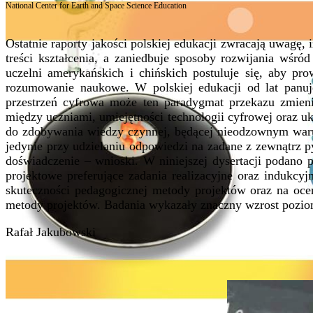
National Center for Earth and Space Science Education
Ostatnie raporty jakości polskiej edukacji zwracają uwagę
treści kształcenia, a zaniedbuje sposoby rozwijania wś
uczelni amerykańskich i chińskich postuluje się, aby pr
rozumowanie naukowe. W polskiej edukacji od lat panuj
przestrzeń cyfrowa może ten paradygmat przekazu zmieni
między uczniami, umiejętności technologii cyfrowej oraz 
do zdobywania wiedzy czynnej, będącej nieodzownym waru
jedynie przy udzielaniu odpowiedzi na zadane z zewnątrz 
doświadczenie – wnioski. W niniejszej dysertacji podano
projektowe preferujące zadania realizacyjne oraz indukc
skuteczności pedagogicznej metody projektów oraz na o
metody projektów. Badania wykazały znaczny wzrost pozi
Rafał Jakubowski