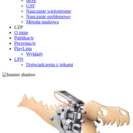
IBSE
GSF
Nauczanie wielostronne
Nauczanie problemowe
Metoda naukowa
LZP
O mnie
Publikacje
Prezentacje
PlayLista
Wykłady
LPN
Doświadczenia z jajkami