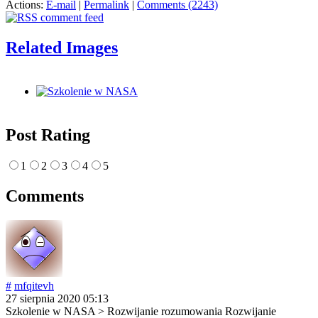
Actions:
E-mail
|
Permalink
|
Comments (2243)
Related Images
Post Rating
1
2
3
4
5
Comments
#
mfqitevh
27 sierpnia 2020 05:13
Szkolenie w NASA > Rozwijanie rozumowania Rozwijanie