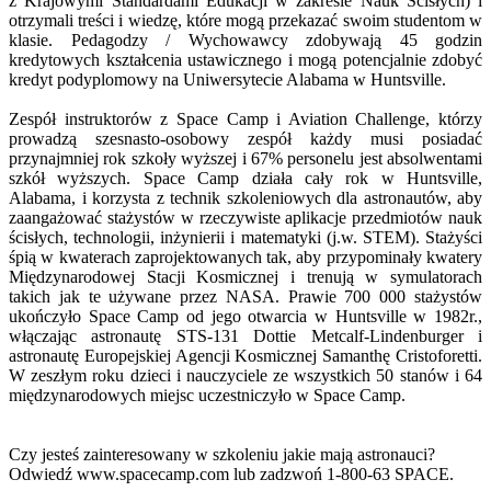
z Krajowymi Standardami Edukacji w zakresie Nauk Ścisłych) i
otrzymali treści i wiedzę, które mogą przekazać swoim studentom w
klasie. Pedagodzy / Wychowawcy zdobywają 45 godzin
kredytowych kształcenia ustawicznego i mogą potencjalnie zdobyć
kredyt podyplomowy na Uniwersytecie Alabama w Huntsville.
Zespół instruktorów z Space Camp i Aviation Challenge, którzy
prowadzą szesnasto-osobowy zespół każdy musi posiadać
przynajmniej rok szkoły wyższej i 67% personelu jest absolwentami
szkół wyższych. Space Camp działa cały rok w Huntsville,
Alabama, i korzysta z technik szkoleniowych dla astronautów, aby
zaangażować stażystów w rzeczywiste aplikacje przedmiotów nauk
ścisłych, technologii, inżynierii i matematyki (j.w. STEM). Stażyści
śpią w kwaterach zaprojektowanych tak, aby przypominały kwatery
Międzynarodowej Stacji Kosmicznej i trenują w symulatorach
takich jak te używane przez NASA. Prawie 700 000 stażystów
ukończyło Space Camp od jego otwarcia w Huntsville w 1982r.,
włączając astronautę STS-131 Dottie Metcalf-Lindenburger i
astronautę Europejskiej Agencji Kosmicznej Samanthę Cristoforetti.
W zeszłym roku dzieci i nauczyciele ze wszystkich 50 stanów i 64
międzynarodowych miejsc uczestniczyło w Space Camp.
Czy jesteś zainteresowany w szkoleniu jakie mają astronauci?
Odwiedź www.spacecamp.com lub zadzwoń 1-800-63 SPACE.