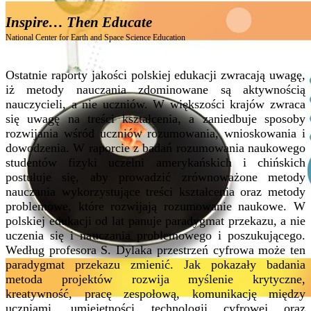
Inspire… Then Educate
National Center for Earth and Space Science Education
Ostatnie raporty jakości polskiej edukacji zwracają uwagę,
iż metody nauczania zdominowane są aktywnością
nauczycieli, a nie uczniów. W większości krajów zwraca
się uwagę na treści kształcenia, a zaniedbuje sposoby
rozwijania wśród uczniów rozumowania, wnioskowania i
dowodzenia. W raporcie z badań rozumowania naukowego
studentów fizyki uczelni amerykańskich i chińskich
postuluje się, aby prowadzić zrównoważone metody
nauczania wykorzystujące treści kształcenia oraz metody
problemowe, które rozwijają rozumowanie naukowe. W
polskiej edukacji od lat panuje paradygmat przekazu, a nie
uczenia się i nauczania problemowego i poszukującego.
Według profesora S. Dylaka przestrzeń cyfrowa może ten
paradygmat przekazu zmienić. Jak pokazały badania
metoda projektów rozwija myślenie krytyczne,
kreatywność, pracę zespołową, komunikację między
uczniami, umiejętności technologii cyfrowej oraz