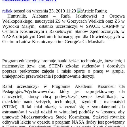
rafjak
posted on września 23, 2019 11:29
Huntsville, Alabama – Rafał Jakubowski z Ostrowa
Wielkopolskiego, nauczyciel ZS w Gorzycach Wielkich oraz ZS w
Wysocku Małym ostatnio uczestniczył w SPACE CAMP® w
Centrum Kosmicznym i Rakietowym Stanów Zjednoczonych, w
NASA oficjalnym Centrum Informacyjnym dla Odwiedzających w
Centrum Lotów Kosmicznych im. George’a C. Marshalla.
Program edukacyjny promuje nauki ścisłe, technologię, inżynierię i
matematykę (tzw. ang. STEM) szkoląc studentów i dorosłych
poprzez praktyczne zajęcia i misje oparte o pracę w grupie,
umiejętności przewodzenia i podejmowanie decyzji.
Rafał uczestniczył w Programie Akademii Kosmosu dla
Pedagogów/Wychowawców, który jest zaprojektowany dla
nauczycieli, którzy chcą podwyższyć swoje kwalifikacje w
dziedzinie nauk ścisłych, technologii, inżynierii i matematyki
(STEM). Rafał miał okazję zapoznać się z symulatorami dla
astronautów i wziął udział w wirtualnej podróży w kosmos, aby
uratować Międzynarodową Stację Kosmiczną. Stażyści również
odbywali lekcje w oparciu o program NASA (który jest powiązany