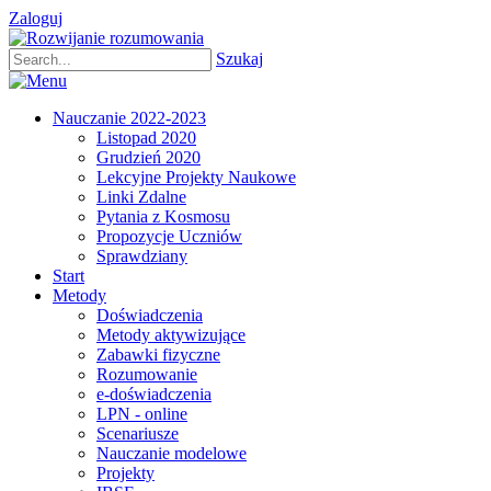
Zaloguj
Szukaj
Nauczanie 2022-2023
Listopad 2020
Grudzień 2020
Lekcyjne Projekty Naukowe
Linki Zdalne
Pytania z Kosmosu
Propozycje Uczniów
Sprawdziany
Start
Metody
Doświadczenia
Metody aktywizujące
Zabawki fizyczne
Rozumowanie
e-doświadczenia
LPN - online
Scenariusze
Nauczanie modelowe
Projekty