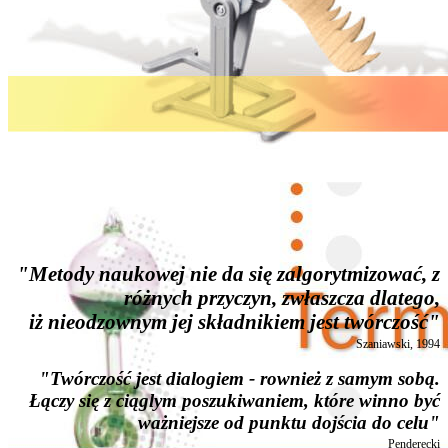
"Metody naukowej nie da się zalgorytmizować, z
różnych przyczyn, zwłaszcza dlatego,
iż nieodzownym jej składnikiem jest twórczość"
Szaniawski, 1994
"Twórczość jest dialogiem - rownież z samym sobą.
Łączy się z ciąglym poszukiwaniem, które winno być
ważniejsze od punktu dojścia do celu"
Penderecki