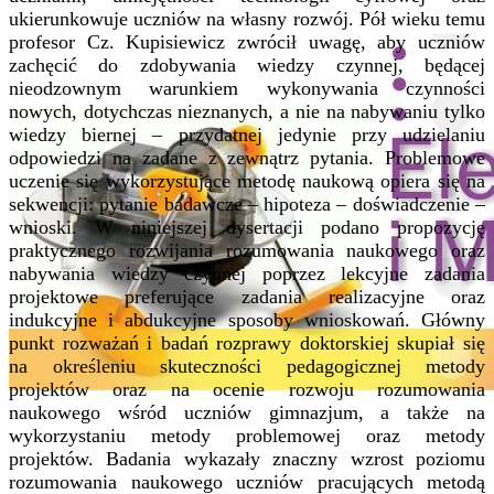
ukierunkowuje uczniów na własny rozwój. Pół wieku temu
profesor Cz. Kupisiewicz zwrócił uwagę, aby uczniów
zachęcić do zdobywania wiedzy czynnej, będącej
nieodzownym warunkiem wykonywania czynności
nowych, dotychczas nieznanych, a nie na nabywaniu tylko
wiedzy biernej – przydatnej jedynie przy udzielaniu
odpowiedzi na zadane z zewnątrz pytania. Problemowe
uczenie się wykorzystujące metodę naukową opiera się na
sekwencji: pytanie badawcze – hipoteza – doświadczenie –
wnioski. W niniejszej dysertacji podano propozycję
praktycznego rozwijania rozumowania naukowego oraz
nabywania wiedzy czynnej poprzez lekcyjne zadania
projektowe preferujące zadania realizacyjne oraz
indukcyjne i abdukcyjne sposoby wnioskowań. Główny
punkt rozważań i badań rozprawy doktorskiej skupiał się
na określeniu skuteczności pedagogicznej metody
projektów oraz na ocenie rozwoju rozumowania
naukowego wśród uczniów gimnazjum, a także na
wykorzystaniu metody problemowej oraz metody
projektów. Badania wykazały znaczny wzrost poziomu
rozumowania naukowego uczniów pracujących metodą