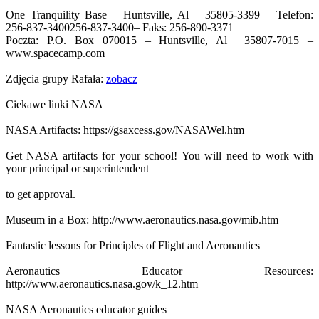
One Tranquility Base – Huntsville, Al – 35805-3399 – Telefon:
256-837-3400
256-837-3400
– Faks: 256-890-3371
Poczta: P.O. Box 070015 – Huntsville, Al 35807-7015 –
www.spacecamp.com
Zdjęcia grupy Rafała:
zobacz
Ciekawe linki NASA
NASA Artifacts: https://gsaxcess.gov/NASAWel.htm
Get NASA artifacts for your school! You will need to work with
your principal or superintendent
to get approval.
Museum in a Box: http://www.aeronautics.nasa.gov/mib.htm
Fantastic lessons for Principles of Flight and Aeronautics
Aeronautics Educator Resources:
http://www.aeronautics.nasa.gov/k_12.htm
NASA Aeronautics educator guides