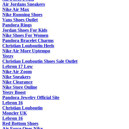
Air Jordans Sneakers
Nike Air Max
Nike Running Shoes
Vans Shoes Outlet
Pandora Rings
Jordan Shoes For Kids
Nike Shoes For Women
Pandora Bracelet Charms
Christian Louboutin Heels
Nike Air More Uptempo
Yeezy
Christian Louboutin Shoes Sale Outlet
Lebron 17 Low
Nike Air Zoom
Nike Sneakers
Nike Clearance
Nike Store Online
Yeezy Boost
Pandora Jewelry Official Site
Lebron 16
Christian Louboutin
Moncler UK
Lebron 16
Red Bottom Shoes
Air Force Ones Nike