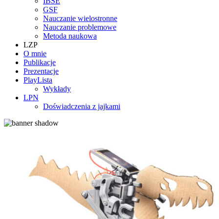
IBSE
GSF
Nauczanie wielostronne
Nauczanie problemowe
Metoda naukowa
LZP
O mnie
Publikacje
Prezentacje
PlayLista
Wykłady
LPN
Doświadczenia z jajkami