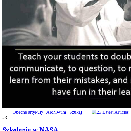
Obecne artykuły
|
Archiwum
|
Szukaj
23
Szkolenie w NASA