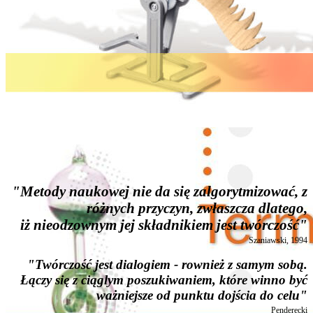
"Metody naukowej nie da się zalgorytmizować, z
różnych przyczyn, zwłaszcza dlatego,
iż nieodzownym jej składnikiem jest twórczość"
Szaniawski, 1994
"Twórczość jest dialogiem - rownież z samym sobą.
Łączy się z ciąglym poszukiwaniem, które winno być
ważniejsze od punktu dojścia do celu"
Penderecki