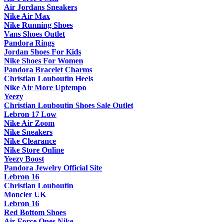
Air Jordans Sneakers
Nike Air Max
Nike Running Shoes
Vans Shoes Outlet
Pandora Rings
Jordan Shoes For Kids
Nike Shoes For Women
Pandora Bracelet Charms
Christian Louboutin Heels
Nike Air More Uptempo
Yeezy
Christian Louboutin Shoes Sale Outlet
Lebron 17 Low
Nike Air Zoom
Nike Sneakers
Nike Clearance
Nike Store Online
Yeezy Boost
Pandora Jewelry Official Site
Lebron 16
Christian Louboutin
Moncler UK
Lebron 16
Red Bottom Shoes
Air Force Ones Nike