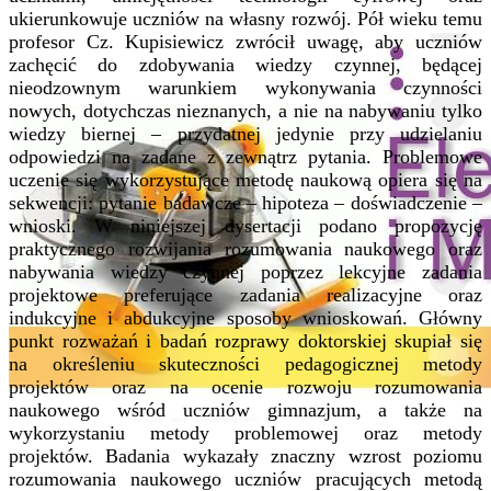
ukierunkowuje uczniów na własny rozwój. Pół wieku temu
profesor Cz. Kupisiewicz zwrócił uwagę, aby uczniów
zachęcić do zdobywania wiedzy czynnej, będącej
nieodzownym warunkiem wykonywania czynności
nowych, dotychczas nieznanych, a nie na nabywaniu tylko
wiedzy biernej – przydatnej jedynie przy udzielaniu
odpowiedzi na zadane z zewnątrz pytania. Problemowe
uczenie się wykorzystujące metodę naukową opiera się na
sekwencji: pytanie badawcze – hipoteza – doświadczenie –
wnioski. W niniejszej dysertacji podano propozycję
praktycznego rozwijania rozumowania naukowego oraz
nabywania wiedzy czynnej poprzez lekcyjne zadania
projektowe preferujące zadania realizacyjne oraz
indukcyjne i abdukcyjne sposoby wnioskowań. Główny
punkt rozważań i badań rozprawy doktorskiej skupiał się
na określeniu skuteczności pedagogicznej metody
projektów oraz na ocenie rozwoju rozumowania
naukowego wśród uczniów gimnazjum, a także na
wykorzystaniu metody problemowej oraz metody
projektów. Badania wykazały znaczny wzrost poziomu
rozumowania naukowego uczniów pracujących metodą