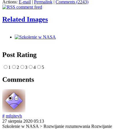
Actions:
E-mail
|
Permalink
|
Comments (2243)
Related Images
Post Rating
1
2
3
4
5
Comments
#
mfqitevh
27 sierpnia 2020 05:13
Szkolenie w NASA > Rozwijanie rozumowania Rozwijanie