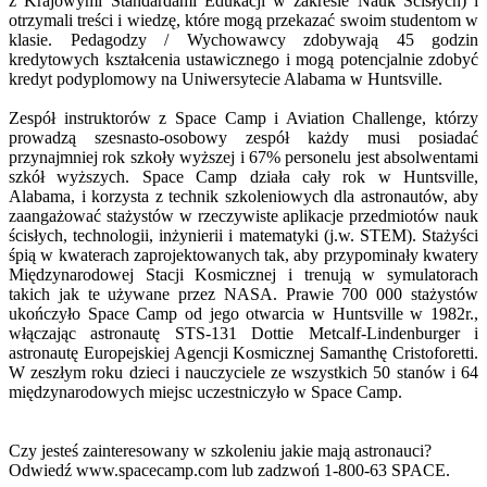
z Krajowymi Standardami Edukacji w zakresie Nauk Ścisłych) i
otrzymali treści i wiedzę, które mogą przekazać swoim studentom w
klasie. Pedagodzy / Wychowawcy zdobywają 45 godzin
kredytowych kształcenia ustawicznego i mogą potencjalnie zdobyć
kredyt podyplomowy na Uniwersytecie Alabama w Huntsville.
Zespół instruktorów z Space Camp i Aviation Challenge, którzy
prowadzą szesnasto-osobowy zespół każdy musi posiadać
przynajmniej rok szkoły wyższej i 67% personelu jest absolwentami
szkół wyższych. Space Camp działa cały rok w Huntsville,
Alabama, i korzysta z technik szkoleniowych dla astronautów, aby
zaangażować stażystów w rzeczywiste aplikacje przedmiotów nauk
ścisłych, technologii, inżynierii i matematyki (j.w. STEM). Stażyści
śpią w kwaterach zaprojektowanych tak, aby przypominały kwatery
Międzynarodowej Stacji Kosmicznej i trenują w symulatorach
takich jak te używane przez NASA. Prawie 700 000 stażystów
ukończyło Space Camp od jego otwarcia w Huntsville w 1982r.,
włączając astronautę STS-131 Dottie Metcalf-Lindenburger i
astronautę Europejskiej Agencji Kosmicznej Samanthę Cristoforetti.
W zeszłym roku dzieci i nauczyciele ze wszystkich 50 stanów i 64
międzynarodowych miejsc uczestniczyło w Space Camp.
Czy jesteś zainteresowany w szkoleniu jakie mają astronauci?
Odwiedź www.spacecamp.com lub zadzwoń 1-800-63 SPACE.