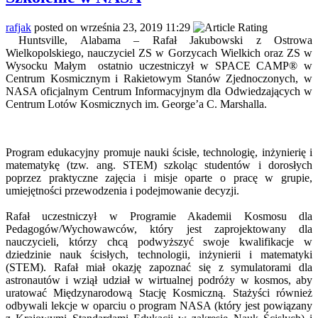
rafjak
posted on września 23, 2019 11:29
Huntsville, Alabama – Rafał Jakubowski z Ostrowa
Wielkopolskiego, nauczyciel ZS w Gorzycach Wielkich oraz ZS w
Wysocku Małym ostatnio uczestniczył w SPACE CAMP® w
Centrum Kosmicznym i Rakietowym Stanów Zjednoczonych, w
NASA oficjalnym Centrum Informacyjnym dla Odwiedzających w
Centrum Lotów Kosmicznych im. George’a C. Marshalla.
Program edukacyjny promuje nauki ścisłe, technologię, inżynierię i
matematykę (tzw. ang. STEM) szkoląc studentów i dorosłych
poprzez praktyczne zajęcia i misje oparte o pracę w grupie,
umiejętności przewodzenia i podejmowanie decyzji.
Rafał uczestniczył w Programie Akademii Kosmosu dla
Pedagogów/Wychowawców, który jest zaprojektowany dla
nauczycieli, którzy chcą podwyższyć swoje kwalifikacje w
dziedzinie nauk ścisłych, technologii, inżynierii i matematyki
(STEM). Rafał miał okazję zapoznać się z symulatorami dla
astronautów i wziął udział w wirtualnej podróży w kosmos, aby
uratować Międzynarodową Stację Kosmiczną. Stażyści również
odbywali lekcje w oparciu o program NASA (który jest powiązany