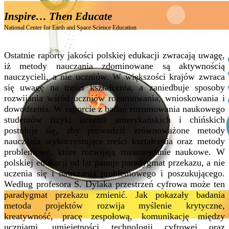
Inspire… Then Educate
National Center for Earth and Space Science Education
Ostatnie raporty jakości polskiej edukacji zwracają uwagę,
iż metody nauczania zdominowane są aktywnością
nauczycieli, a nie uczniów. W większości krajów zwraca
się uwagę na treści kształcenia, a zaniedbuje sposoby
rozwijania wśród uczniów rozumowania, wnioskowania i
dowodzenia. W raporcie z badań rozumowania naukowego
studentów fizyki uczelni amerykańskich i chińskich
postuluje się, aby prowadzić zrównoważone metody
nauczania wykorzystujące treści kształcenia oraz metody
problemowe, które rozwijają rozumowanie naukowe. W
polskiej edukacji od lat panuje paradygmat przekazu, a nie
uczenia się i nauczania problemowego i poszukującego.
Według profesora S. Dylaka przestrzeń cyfrowa może ten
paradygmat przekazu zmienić. Jak pokazały badania
metoda projektów rozwija myślenie krytyczne,
kreatywność, pracę zespołową, komunikację między
uczniami, umiejętności technologii cyfrowej oraz