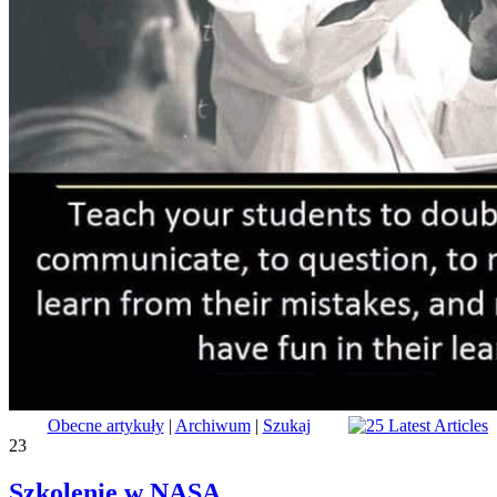
Obecne artykuły
|
Archiwum
|
Szukaj
23
Szkolenie w NASA