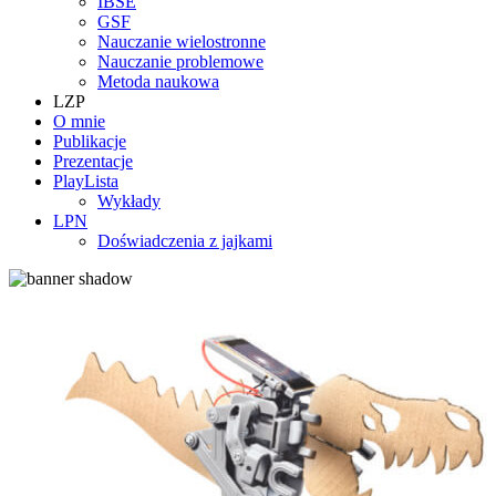
IBSE
GSF
Nauczanie wielostronne
Nauczanie problemowe
Metoda naukowa
LZP
O mnie
Publikacje
Prezentacje
PlayLista
Wykłady
LPN
Doświadczenia z jajkami