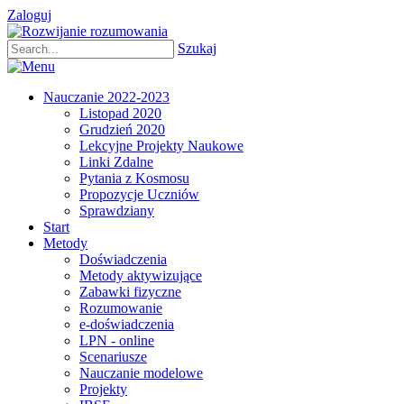
Zaloguj
Szukaj
Nauczanie 2022-2023
Listopad 2020
Grudzień 2020
Lekcyjne Projekty Naukowe
Linki Zdalne
Pytania z Kosmosu
Propozycje Uczniów
Sprawdziany
Start
Metody
Doświadczenia
Metody aktywizujące
Zabawki fizyczne
Rozumowanie
e-doświadczenia
LPN - online
Scenariusze
Nauczanie modelowe
Projekty