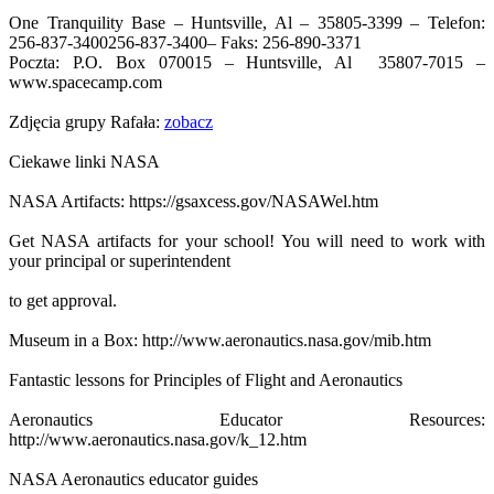
One Tranquility Base – Huntsville, Al – 35805-3399 – Telefon:
256-837-3400
256-837-3400
– Faks: 256-890-3371
Poczta: P.O. Box 070015 – Huntsville, Al 35807-7015 –
www.spacecamp.com
Zdjęcia grupy Rafała:
zobacz
Ciekawe linki NASA
NASA Artifacts: https://gsaxcess.gov/NASAWel.htm
Get NASA artifacts for your school! You will need to work with
your principal or superintendent
to get approval.
Museum in a Box: http://www.aeronautics.nasa.gov/mib.htm
Fantastic lessons for Principles of Flight and Aeronautics
Aeronautics Educator Resources:
http://www.aeronautics.nasa.gov/k_12.htm
NASA Aeronautics educator guides