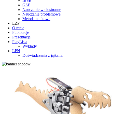
IBSE
GSF
Nauczanie wielostronne
Nauczanie problemowe
Metoda naukowa
LZP
O mnie
Publikacje
Prezentacje
PlayLista
Wykłady
LPN
Doświadczenia z jajkami