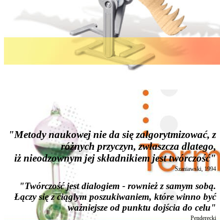
"Metody naukowej nie da się zalgorytmizować, z
różnych przyczyn, zwłaszcza dlatego,
iż nieodzownym jej składnikiem jest twórczość"
Szaniawski, 1994
"Twórczość jest dialogiem - rownież z samym sobą.
Łączy się z ciąglym poszukiwaniem, które winno być
ważniejsze od punktu dojścia do celu"
Penderecki