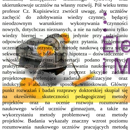
ukierunkowuje uczniów na własny rozwój. Pół wieku temu
profesor Cz. Kupisiewicz zwrócił uwagę, aby uczniów
zachęcić do zdobywania wiedzy czynnej, będącej
nieodzownym warunkiem wykonywania czynności
nowych, dotychczas nieznanych, a nie na nabywaniu tylko
wiedzy biernej – przydatnej jedynie przy udzielaniu
odpowiedzi na zadane z zewnątrz pytania. Problemowe
uczenie się wykorzystujące metodę naukową opiera się na
sekwencji: pytanie badawcze – hipoteza – doświadczenie –
wnioski. W niniejszej dysertacji podano propozycję
praktycznego rozwijania rozumowania naukowego oraz
nabywania wiedzy czynnej poprzez lekcyjne zadania
projektowe preferujące zadania realizacyjne oraz
indukcyjne i abdukcyjne sposoby wnioskowań. Główny
punkt rozważań i badań rozprawy doktorskiej skupiał się
na określeniu skuteczności pedagogicznej metody
projektów oraz na ocenie rozwoju rozumowania
naukowego wśród uczniów gimnazjum, a także na
wykorzystaniu metody problemowej oraz metody
projektów. Badania wykazały znaczny wzrost poziomu
rozumowania naukowego uczniów pracujących metodą