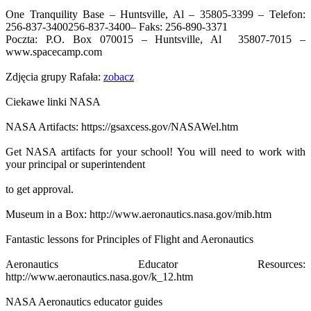
One Tranquility Base – Huntsville, Al – 35805-3399 – Telefon:
256-837-3400
256-837-3400
– Faks: 256-890-3371
Poczta: P.O. Box 070015 – Huntsville, Al 35807-7015 –
www.spacecamp.com
Zdjęcia grupy Rafała:
zobacz
Ciekawe linki NASA
NASA Artifacts: https://gsaxcess.gov/NASAWel.htm
Get NASA artifacts for your school! You will need to work with
your principal or superintendent
to get approval.
Museum in a Box: http://www.aeronautics.nasa.gov/mib.htm
Fantastic lessons for Principles of Flight and Aeronautics
Aeronautics Educator Resources:
http://www.aeronautics.nasa.gov/k_12.htm
NASA Aeronautics educator guides