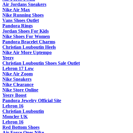
Air Jordans Sneakers
Nike Air Max
Nike Running Shoes
Vans Shoes Outlet
Pandora Rings
Jordan Shoes For Kids
Nike Shoes For Women
Pandora Bracelet Charms
Christian Louboutin Heels
Nike Air More Uptempo
Yeezy
Christian Louboutin Shoes Sale Outlet
Lebron 17 Low
Nike Air Zoom
Nike Sneakers
Nike Clearance
Nike Store Online
Yeezy Boost
Pandora Jewelry Official Site
Lebron 16
Christian Louboutin
Moncler UK
Lebron 16
Red Bottom Shoes
Air Force Ones Nike