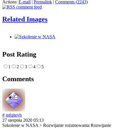
Actions:
E-mail
|
Permalink
|
Comments (2243)
Related Images
Post Rating
1
2
3
4
5
Comments
#
mfqitevh
27 sierpnia 2020 05:13
Szkolenie w NASA > Rozwijanie rozumowania Rozwijanie