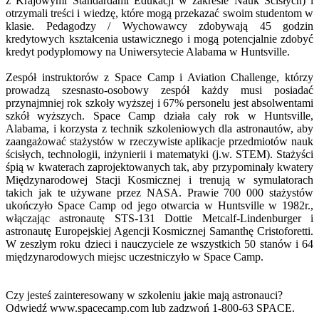
z Krajowymi Standardami Edukacji w zakresie Nauk Ścisłych) i
otrzymali treści i wiedzę, które mogą przekazać swoim studentom w
klasie. Pedagodzy / Wychowawcy zdobywają 45 godzin
kredytowych kształcenia ustawicznego i mogą potencjalnie zdobyć
kredyt podyplomowy na Uniwersytecie Alabama w Huntsville.
Zespół instruktorów z Space Camp i Aviation Challenge, którzy
prowadzą szesnasto-osobowy zespół każdy musi posiadać
przynajmniej rok szkoły wyższej i 67% personelu jest absolwentami
szkół wyższych. Space Camp działa cały rok w Huntsville,
Alabama, i korzysta z technik szkoleniowych dla astronautów, aby
zaangażować stażystów w rzeczywiste aplikacje przedmiotów nauk
ścisłych, technologii, inżynierii i matematyki (j.w. STEM). Stażyści
śpią w kwaterach zaprojektowanych tak, aby przypominały kwatery
Międzynarodowej Stacji Kosmicznej i trenują w symulatorach
takich jak te używane przez NASA. Prawie 700 000 stażystów
ukończyło Space Camp od jego otwarcia w Huntsville w 1982r.,
włączając astronautę STS-131 Dottie Metcalf-Lindenburger i
astronautę Europejskiej Agencji Kosmicznej Samanthę Cristoforetti.
W zeszłym roku dzieci i nauczyciele ze wszystkich 50 stanów i 64
międzynarodowych miejsc uczestniczyło w Space Camp.
Czy jesteś zainteresowany w szkoleniu jakie mają astronauci?
Odwiedź www.spacecamp.com lub zadzwoń 1-800-63 SPACE.