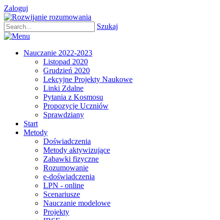
Zaloguj
Szukaj
Nauczanie 2022-2023
Listopad 2020
Grudzień 2020
Lekcyjne Projekty Naukowe
Linki Zdalne
Pytania z Kosmosu
Propozycje Uczniów
Sprawdziany
Start
Metody
Doświadczenia
Metody aktywizujące
Zabawki fizyczne
Rozumowanie
e-doświadczenia
LPN - online
Scenariusze
Nauczanie modelowe
Projekty