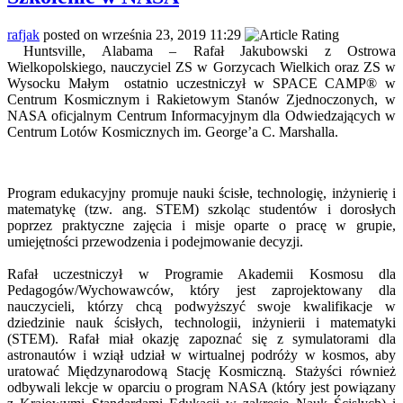
rafjak
posted on września 23, 2019 11:29
Huntsville, Alabama – Rafał Jakubowski z Ostrowa
Wielkopolskiego, nauczyciel ZS w Gorzycach Wielkich oraz ZS w
Wysocku Małym ostatnio uczestniczył w SPACE CAMP® w
Centrum Kosmicznym i Rakietowym Stanów Zjednoczonych, w
NASA oficjalnym Centrum Informacyjnym dla Odwiedzających w
Centrum Lotów Kosmicznych im. George’a C. Marshalla.
Program edukacyjny promuje nauki ścisłe, technologię, inżynierię i
matematykę (tzw. ang. STEM) szkoląc studentów i dorosłych
poprzez praktyczne zajęcia i misje oparte o pracę w grupie,
umiejętności przewodzenia i podejmowanie decyzji.
Rafał uczestniczył w Programie Akademii Kosmosu dla
Pedagogów/Wychowawców, który jest zaprojektowany dla
nauczycieli, którzy chcą podwyższyć swoje kwalifikacje w
dziedzinie nauk ścisłych, technologii, inżynierii i matematyki
(STEM). Rafał miał okazję zapoznać się z symulatorami dla
astronautów i wziął udział w wirtualnej podróży w kosmos, aby
uratować Międzynarodową Stację Kosmiczną. Stażyści również
odbywali lekcje w oparciu o program NASA (który jest powiązany