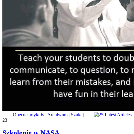
Obecne artykuły
|
Archiwum
|
Szukaj
23
Szkolenie w NASA