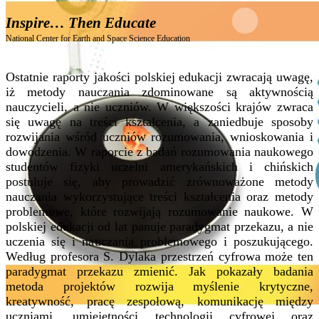
Inspire… Then Educate
National Center for Earth and Space Science Education
Ostatnie raporty jakości polskiej edukacji zwracają uwagę,
iż metody nauczania zdominowane są aktywnością
nauczycieli, a nie uczniów. W większości krajów zwraca
się uwagę na treści kształcenia, a zaniedbuje sposoby
rozwijania wśród uczniów rozumowania, wnioskowania i
dowodzenia. W raporcie z badań rozumowania naukowego
studentów fizyki uczelni amerykańskich i chińskich
postuluje się, aby prowadzić zrównoważone metody
nauczania wykorzystujące treści kształcenia oraz metody
problemowe, które rozwijają rozumowanie naukowe. W
polskiej edukacji od lat panuje paradygmat przekazu, a nie
uczenia się i nauczania problemowego i poszukującego.
Według profesora S. Dylaka przestrzeń cyfrowa może ten
paradygmat przekazu zmienić. Jak pokazały badania
metoda projektów rozwija myślenie krytyczne,
kreatywność, pracę zespołową, komunikację między
uczniami, umiejętności technologii cyfrowej oraz