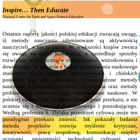
Inspire… Then Educate
National Center for Earth and Space Science Education
Ostatnie raporty jakości polskiej edukacji zwracają uwagę,
iż metody nauczania zdominowane są aktywnością
nauczycieli, a nie uczniów. W większości krajów zwraca
się uwagę na treści kształcenia, a zaniedbuje sposoby
rozwijania wśród uczniów rozumowania, wnioskowania i
dowodzenia. W raporcie z badań rozumowania naukowego
studentów fizyki uczelni amerykańskich i chińskich
postuluje się, aby prowadzić zrównoważone metody
nauczania wykorzystujące treści kształcenia oraz metody
problemowe, które rozwijają rozumowanie naukowe. W
polskiej edukacji od lat panuje paradygmat przekazu, a nie
uczenia się i nauczania problemowego i poszukującego.
Według profesora S. Dylaka przestrzeń cyfrowa może ten
paradygmat przekazu zmienić. Jak pokazały badania
metoda projektów rozwija myślenie krytyczne,
kreatywność, pracę zespołową, komunikację między
uczniami, umiejętności technologii cyfrowej oraz