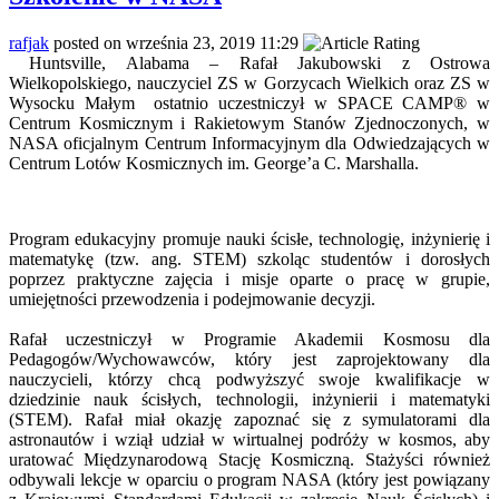
rafjak
posted on września 23, 2019 11:29
Huntsville, Alabama – Rafał Jakubowski z Ostrowa
Wielkopolskiego, nauczyciel ZS w Gorzycach Wielkich oraz ZS w
Wysocku Małym ostatnio uczestniczył w SPACE CAMP® w
Centrum Kosmicznym i Rakietowym Stanów Zjednoczonych, w
NASA oficjalnym Centrum Informacyjnym dla Odwiedzających w
Centrum Lotów Kosmicznych im. George’a C. Marshalla.
Program edukacyjny promuje nauki ścisłe, technologię, inżynierię i
matematykę (tzw. ang. STEM) szkoląc studentów i dorosłych
poprzez praktyczne zajęcia i misje oparte o pracę w grupie,
umiejętności przewodzenia i podejmowanie decyzji.
Rafał uczestniczył w Programie Akademii Kosmosu dla
Pedagogów/Wychowawców, który jest zaprojektowany dla
nauczycieli, którzy chcą podwyższyć swoje kwalifikacje w
dziedzinie nauk ścisłych, technologii, inżynierii i matematyki
(STEM). Rafał miał okazję zapoznać się z symulatorami dla
astronautów i wziął udział w wirtualnej podróży w kosmos, aby
uratować Międzynarodową Stację Kosmiczną. Stażyści również
odbywali lekcje w oparciu o program NASA (który jest powiązany