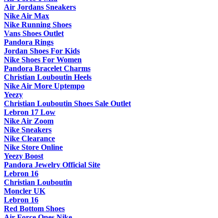
Air Jordans Sneakers
Nike Air Max
Nike Running Shoes
Vans Shoes Outlet
Pandora Rings
Jordan Shoes For Kids
Nike Shoes For Women
Pandora Bracelet Charms
Christian Louboutin Heels
Nike Air More Uptempo
Yeezy
Christian Louboutin Shoes Sale Outlet
Lebron 17 Low
Nike Air Zoom
Nike Sneakers
Nike Clearance
Nike Store Online
Yeezy Boost
Pandora Jewelry Official Site
Lebron 16
Christian Louboutin
Moncler UK
Lebron 16
Red Bottom Shoes
Air Force Ones Nike