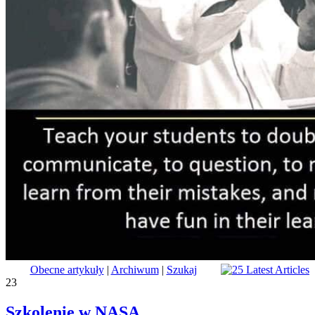
Obecne artykuły
|
Archiwum
|
Szukaj
23
Szkolenie w NASA