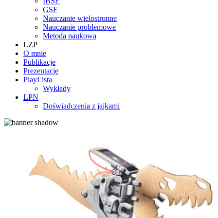
IBSE
GSF
Nauczanie wielostronne
Nauczanie problemowe
Metoda naukowa
LZP
O mnie
Publikacje
Prezentacje
PlayLista
Wykłady
LPN
Doświadczenia z jajkami