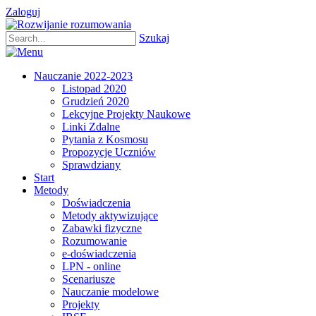
Zaloguj
Szukaj
Nauczanie 2022-2023
Listopad 2020
Grudzień 2020
Lekcyjne Projekty Naukowe
Linki Zdalne
Pytania z Kosmosu
Propozycje Uczniów
Sprawdziany
Start
Metody
Doświadczenia
Metody aktywizujące
Zabawki fizyczne
Rozumowanie
e-doświadczenia
LPN - online
Scenariusze
Nauczanie modelowe
Projekty