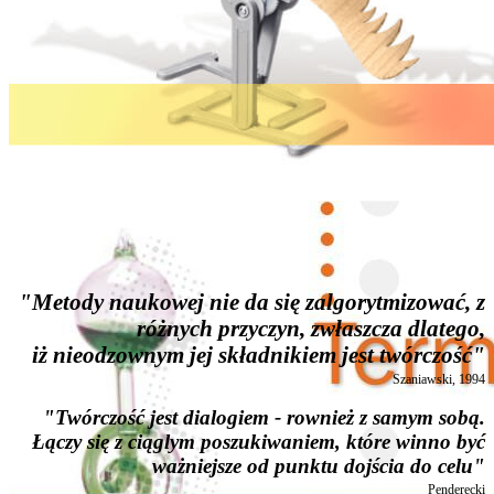
"Metody naukowej nie da się zalgorytmizować, z
różnych przyczyn, zwłaszcza dlatego,
iż nieodzownym jej składnikiem jest twórczość"
Szaniawski, 1994
"Twórczość jest dialogiem - rownież z samym sobą.
Łączy się z ciąglym poszukiwaniem, które winno być
ważniejsze od punktu dojścia do celu"
Penderecki