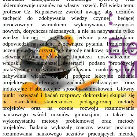
ukierunkowuje uczniów na własny rozwój. Pół wieku temu
profesor Cz. Kupisiewicz zwrócił uwagę, aby uczniów
zachęcić do zdobywania wiedzy czynnej, będącej
nieodzownym warunkiem wykonywania czynności
nowych, dotychczas nieznanych, a nie na nabywaniu tylko
wiedzy biernej – przydatnej jedynie przy udzielaniu
odpowiedzi na zadane z zewnątrz pytania. Problemowe
uczenie się wykorzystujące metodę naukową opiera się na
sekwencji: pytanie badawcze – hipoteza – doświadczenie –
wnioski. W niniejszej dysertacji podano propozycję
praktycznego rozwijania rozumowania naukowego oraz
nabywania wiedzy czynnej poprzez lekcyjne zadania
projektowe preferujące zadania realizacyjne oraz
indukcyjne i abdukcyjne sposoby wnioskowań. Główny
punkt rozważań i badań rozprawy doktorskiej skupiał się
na określeniu skuteczności pedagogicznej metody
projektów oraz na ocenie rozwoju rozumowania
naukowego wśród uczniów gimnazjum, a także na
wykorzystaniu metody problemowej oraz metody
projektów. Badania wykazały znaczny wzrost poziomu
rozumowania naukowego uczniów pracujących metodą