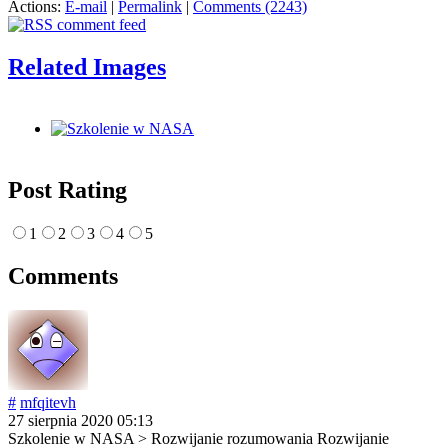
Actions:
E-mail
|
Permalink
|
Comments (2243)
Related Images
Post Rating
1
2
3
4
5
Comments
#
mfqitevh
27 sierpnia 2020 05:13
Szkolenie w NASA > Rozwijanie rozumowania Rozwijanie