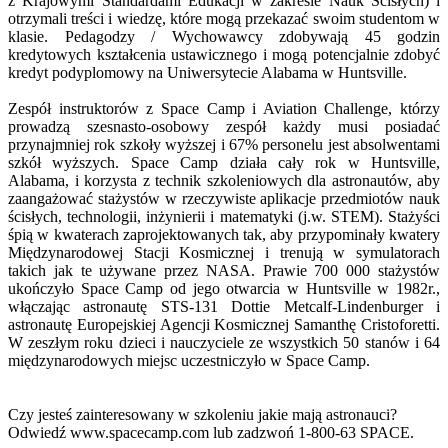
z Krajowymi Standardami Edukacji w zakresie Nauk Ścisłych) i
otrzymali treści i wiedzę, które mogą przekazać swoim studentom w
klasie. Pedagodzy / Wychowawcy zdobywają 45 godzin
kredytowych kształcenia ustawicznego i mogą potencjalnie zdobyć
kredyt podyplomowy na Uniwersytecie Alabama w Huntsville.
Zespół instruktorów z Space Camp i Aviation Challenge, którzy
prowadzą szesnasto-osobowy zespół każdy musi posiadać
przynajmniej rok szkoły wyższej i 67% personelu jest absolwentami
szkół wyższych. Space Camp działa cały rok w Huntsville,
Alabama, i korzysta z technik szkoleniowych dla astronautów, aby
zaangażować stażystów w rzeczywiste aplikacje przedmiotów nauk
ścisłych, technologii, inżynierii i matematyki (j.w. STEM). Stażyści
śpią w kwaterach zaprojektowanych tak, aby przypominały kwatery
Międzynarodowej Stacji Kosmicznej i trenują w symulatorach
takich jak te używane przez NASA. Prawie 700 000 stażystów
ukończyło Space Camp od jego otwarcia w Huntsville w 1982r.,
włączając astronautę STS-131 Dottie Metcalf-Lindenburger i
astronautę Europejskiej Agencji Kosmicznej Samanthę Cristoforetti.
W zeszłym roku dzieci i nauczyciele ze wszystkich 50 stanów i 64
międzynarodowych miejsc uczestniczyło w Space Camp.
Czy jesteś zainteresowany w szkoleniu jakie mają astronauci?
Odwiedź www.spacecamp.com lub zadzwoń 1-800-63 SPACE.