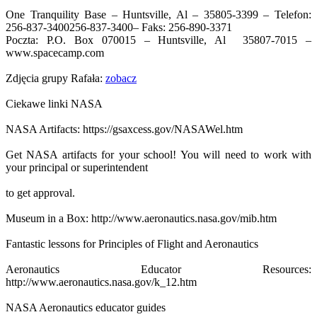
One Tranquility Base – Huntsville, Al – 35805-3399 – Telefon:
256-837-3400
256-837-3400
– Faks: 256-890-3371
Poczta: P.O. Box 070015 – Huntsville, Al 35807-7015 –
www.spacecamp.com
Zdjęcia grupy Rafała:
zobacz
Ciekawe linki NASA
NASA Artifacts: https://gsaxcess.gov/NASAWel.htm
Get NASA artifacts for your school! You will need to work with
your principal or superintendent
to get approval.
Museum in a Box: http://www.aeronautics.nasa.gov/mib.htm
Fantastic lessons for Principles of Flight and Aeronautics
Aeronautics Educator Resources:
http://www.aeronautics.nasa.gov/k_12.htm
NASA Aeronautics educator guides